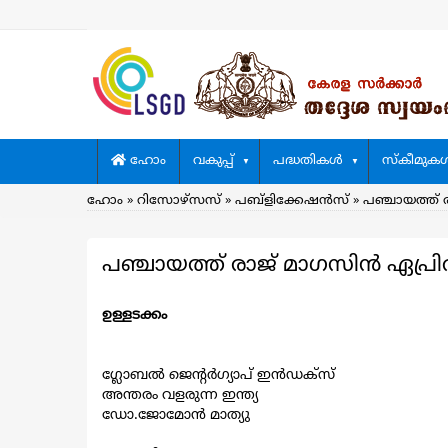
Skip
to
main
content
Main
ഹോം
വകുപ്പ്
പദ്ധതികള്‍
സ്കീമുകള്
navigation
Breadcrumb
ഹോം
റിസോഴ്സസ്
പബ്ളിക്കേഷന്‍സ്
പഞ്ചായത്ത് 
പഞ്ചായത്ത് രാജ് മാഗസിന്‍ ഏപ്ര
ഉള്ളടക്കം
ഗ്ലോബൽ ജെൻ്റർഗ്യാപ് ഇൻഡക്സ്
അന്തരം വളരുന്ന ഇന്ത്യ
ഡോ.ജോമോൻ മാത്യു