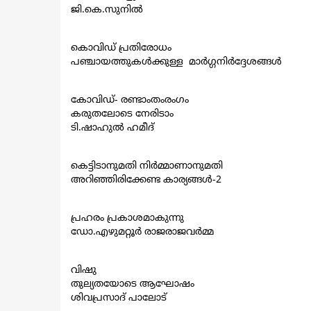
ജി.കെ.സുനിൽ
കൊവിഡ് പ്രതിരോധം
പഞ്ചായത്തുകൾക്കുള്ള മാർഗ്ഗനിർദ്ദേശങ്ങൾ
കോവിഡ്- രണ്ടാംതംരംഗം
കരുതലോടെ നേരിടാം
ടി.ഷാഹുൽ ഹമീദ്
കെട്ടിടാനുമതി നിർമ്മാണാനുമതി
അറിഞ്ഞിരിക്കേണ്ട കാര്യങ്ങൾ-2
പ്രഹരം പ്രകാശമാകുന്നു
ഡോ.എഴുമറ്റൂർ രാജരാജവർമ്മ
വിഷു
തുല്യതയോടെ ആഘോഷം
ശിവപ്രസാദ് പാലോട്