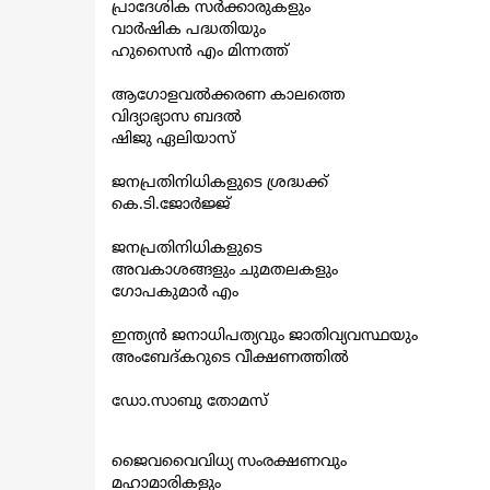
പ്രാദേശിക സർക്കാരുകളും
വാർഷിക പദ്ധതിയും
ഹുസൈൻ എം മിന്നത്ത്
ആഗോളവൽക്കരണ കാലത്തെ
വിദ്യാഭ്യാസ ബദൽ
ഷിജു ഏലിയാസ്
ജനപ്രതിനിധികളുടെ ശ്രദ്ധക്ക്
കെ.ടി.ജോർജ്ജ്
ജനപ്രതിനിധികളുടെ
അവകാശങ്ങളും ചുമതലകളും
ഗോപകുമാർ എം
ഇന്ത്യൻ ജനാധിപത്യവും ജാതിവ്യവസ്ഥയും
അംബേദ്കറുടെ വീക്ഷണത്തിൽ
ഡോ.സാബു തോമസ്
ജൈവവൈവിധ്യ സംരക്ഷണവും
മഹാമാരികളും