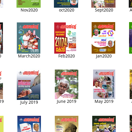
Nov2020
oct2020
Sept2020
A
0
March2020
Feb2020
Jan2020
19
June 2019
May 2019
July 2019