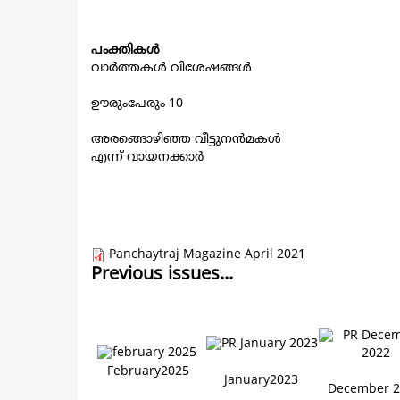
പംക്തികൾ
വാർത്തകൾ വിശേഷങ്ങൾ
ഊരുംപേരും 10
അരങ്ങൊഴിഞ്ഞ വീട്ടുനൻമകൾ
എന്ന് വായനക്കാർ
Panchaytraj Magazine April 2021
Previous issues...
February2025
January2023
December 2