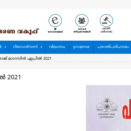
‍
റിസോഴ്സസ്
വിലാസം
ഗ്രാമസഭ
പരാതിപരിഹാരം
രാജ് മാഗസിന്‍ ഏപ്രിൽ 2021
ിൽ 2021