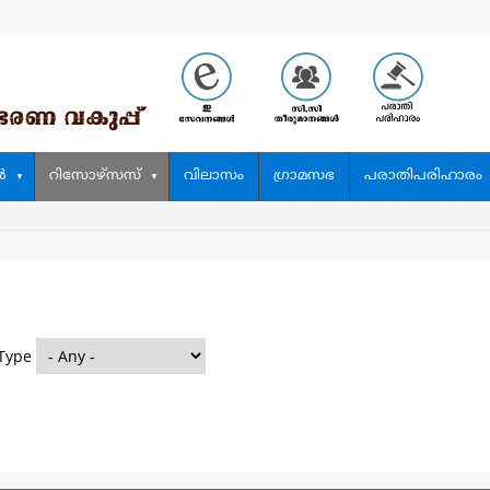
‍
റിസോഴ്സസ്
വിലാസം
ഗ്രാമസഭ
പരാതിപരിഹാരം
Type