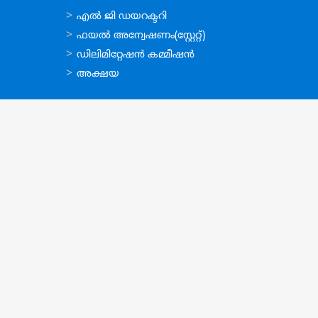
ഉപയോഗപ്രദമായ
എല്‍ ജി ഡയറക്ടറി
കണ്ണികള്‍
ഫയല്‍ അന്വേഷണം(സ്റ്റേറ്റ്)
ഡിലിമിറ്റേഷന്‍ കമ്മീഷന്‍
അക്ഷയ