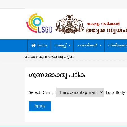
Skip
to
main
content
Main
ഹോം
വകുപ്പ്
പദ്ധതികള്‍
സ്കീമുകള്
navigation
Breadcrumb
ഹോം
ഗുണഭോക്തൃ പട്ടിക
ഗുണഭോക്തൃ പട്ടിക
Select District
LocalBody 