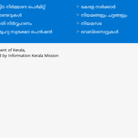
ലൈന്‍
ഉപയോഗപ്രദമായ
ിട നിര്‍മ്മാണ പെര്‍മിറ്റ്‌
കേരള സര്‍ക്കാര്‍
്ങള്‍
കണ്ണികള്‍
െണ്ടറുകള്‍
നിയമങ്ങളും ചട്ടങ്ങളും
തി നിര്‍വ്വഹണം
നിയമസഭ
ൂഹ്യ സുരക്ഷാ പെന്‍ഷന്‍
വെബ്സൈറ്റുകള്‍
ent of Kerala,
d by
Information Kerala Mission