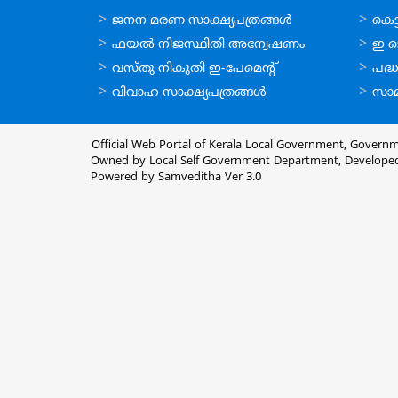
ഓണ്‍ലൈന്‍
ഓണ്‍
ജനന മരണ സാക്ഷ്യപത്രങ്ങള്‍
കെട്ട
സേവനങ്ങള്‍
സേവനങ
ഫയല്‍ നിജസ്ഥിതി അന്വേഷണം
ഇ ട
വസ്തു നികുതി ഇ-പേമെന്റ്
പദ്ധ
വിവാഹ സാക്ഷ്യപത്രങ്ങള്‍
സാമ
Official Web Portal of Kerala Local Government, Governm
Owned by Local Self Government Department, Develope
Powered by Samveditha Ver 3.0