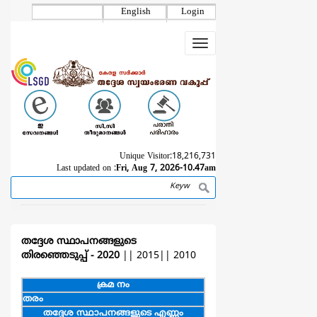
Skip
English
Login
to
main
Toggle
content
navigation
Unique Visitor:
18,216,731
Last updated on :
Fri, Aug 7, 2026-10.47am
Search
Breadcrumb
തദ്ദേശ സ്ഥാപനങ്ങളുടെ
തിരഞ്ഞെടുപ്പ് - 2020
||
2015
||
2010
ക്രമ നം
തരം
തദ്ദേശ സ്ഥാപനങ്ങളുടെ എണ്ണം