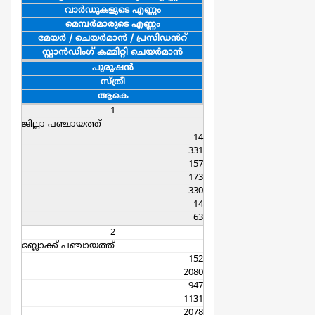
വാര്‍ഡുകളുടെ എണ്ണം
മെമ്പര്‍മാരുടെ എണ്ണം
മേയര്‍ / ചെയര്‍മാന്‍ / പ്രസിഡൻറ്
സ്റ്റാന്‍ഡിംഗ് കമ്മിറ്റി ചെയര്‍മാന്‍
പുരുഷന്‍
സ്ത്രീ
ആകെ
1
ജില്ലാ പഞ്ചായത്ത്
14
331
157
173
330
14
63
2
ബ്ലോക്ക് പഞ്ചായത്ത്
152
2080
947
1131
2078