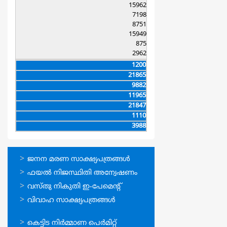
15962
7198
8751
15949
875
2962
1200
21865
9882
11965
21847
1110
3988
ഓണ്‍ലൈന്‍
ജനന മരണ സാക്ഷ്യപത്രങ്ങള്‍
സേവനങ്ങള്‍
ഫയല്‍ നിജസ്ഥിതി അന്വേഷണം
വസ്തു നികുതി ഇ-പേമെന്റ്
വിവാഹ സാക്ഷ്യപത്രങ്ങള്‍
ഓണ്‍ലൈന്‍
കെട്ടിട നിര്‍മ്മാണ പെര്‍മിറ്റ്‌