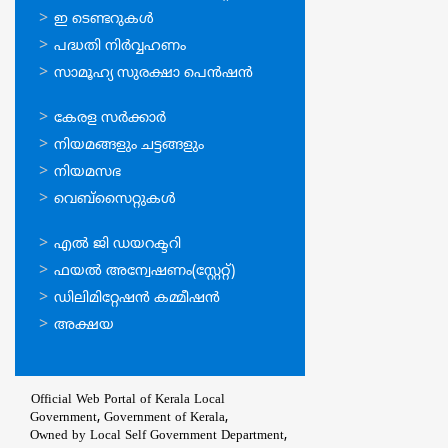
സേവനങ്ങള്‍
ഇ ടെണ്ടറുകള്‍
പദ്ധതി നിര്‍വ്വഹണം
സാമൂഹ്യ സുരക്ഷാ പെന്‍ഷന്‍
ഉപയോഗപ്രദമായ
കേരള സര്‍ക്കാര്‍
കണ്ണികള്‍
നിയമങ്ങളും ചട്ടങ്ങളും
നിയമസഭ
വെബ്സൈറ്റുകള്‍
ഉപയോഗപ്രദമായ
എല്‍ ജി ഡയറക്ടറി
കണ്ണികള്‍
ഫയല്‍ അന്വേഷണം(സ്റ്റേറ്റ്)
ഡിലിമിറ്റേഷന്‍ കമ്മീഷന്‍
അക്ഷയ
Official Web Portal of Kerala Local
Government, Government of Kerala,
Owned by Local Self Government Department,