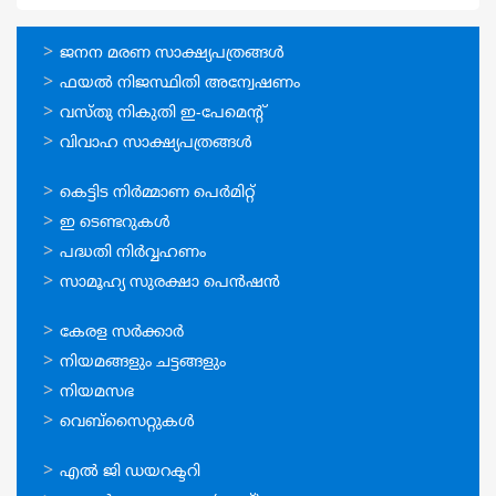
ഓണ്‍ലൈന്‍
ജനന മരണ സാക്ഷ്യപത്രങ്ങള്‍
സേവനങ്ങള്‍
ഫയല്‍ നിജസ്ഥിതി അന്വേഷണം
വസ്തു നികുതി ഇ-പേമെന്റ്
വിവാഹ സാക്ഷ്യപത്രങ്ങള്‍
ഓണ്‍ലൈന്‍
കെട്ടിട നിര്‍മ്മാണ പെര്‍മിറ്റ്‌
സേവനങ്ങള്‍
ഇ ടെണ്ടറുകള്‍
പദ്ധതി നിര്‍വ്വഹണം
സാമൂഹ്യ സുരക്ഷാ പെന്‍ഷന്‍
ഉപയോഗപ്രദമായ
കേരള സര്‍ക്കാര്‍
കണ്ണികള്‍
നിയമങ്ങളും ചട്ടങ്ങളും
നിയമസഭ
വെബ്സൈറ്റുകള്‍
ഉപയോഗപ്രദമായ
എല്‍ ജി ഡയറക്ടറി