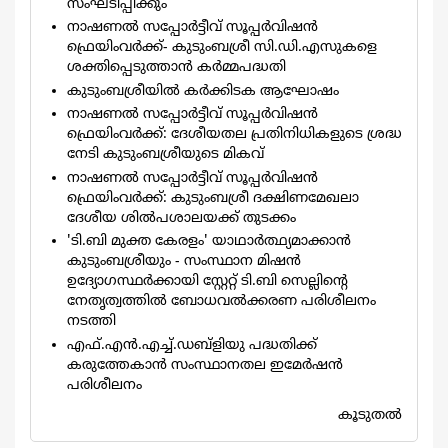
സംഘടിപ്പിക്കും
നാഷണൽ സപ്പോർട്ടീവ് സൂപ്പർവിഷൻ
ഫ്രെയിംവർക്ക്- കുടുംബശ്രീ സി.ഡി.എസുകളെ
ശക്തിപ്പെടുത്താൻ കർമ്മപദ്ധതി
കുടുംബശ്രീയിൽ കർക്കിടക ആഘോഷം
നാഷണൽ സപ്പോർട്ടീവ് സൂപ്പർവിഷൻ
ഫ്രെയിംവർക്ക്: ദേശീയതല പ്രതിനിധികളുടെ ശ്രദ്ധ
നേടി കുടുംബശ്രീയുടെ മികവ്
നാഷണല്‍ സപ്പോര്‍ട്ടീവ് സൂപ്പര്‍വിഷന്‍
ഫ്രെയിംവര്‍ക്ക്: കുടുംബശ്രീ ദക്ഷിണമേഖലാ
ദേശീയ ശില്‍പശാലയക്ക് തുടക്കം
'ടി.ബി മുക്ത കേരളം' യാഥാര്‍ത്ഥ്യമാക്കാന്‍
കുടുംബശ്രീയും - സംസ്ഥാന മിഷന്‍
ഉദ്യോഗസ്ഥര്‍ക്കായി സ്റ്റേറ്റ് ടി.ബി സെല്ലിന്‍റെ
നേതൃത്വത്തില്‍ ബോധവല്‍ക്കരണ പരിശീലനം
നടത്തി
എഫ്.എന്‍.എച്ച്.ഡബ്ളിയു പദ്ധതിക്ക്
കരുത്തേകാന്‍ സംസ്ഥാനതല ഇമേര്‍ഷന്‍
പരിശീലനം
കൂടുതല്‍