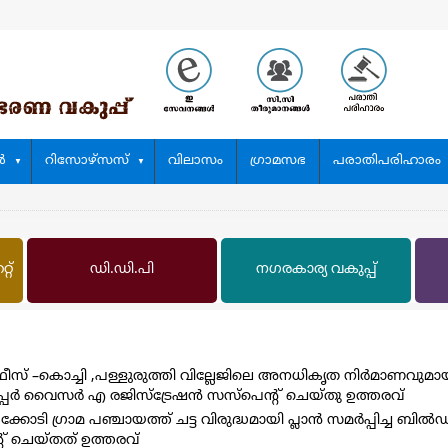
‍
റിസോഴ്സസ്
വിലാസം
ഗ്രാമസഭ
പരാതിപരിഹാരം
റ്
ഡി.ഡി.പി
നഗരകാര്യ വകുപ്പ്‌
ീസ് –കൊച്ചി ,പള്ളുരുത്തി വില്ലേജിലെ അനധികൃത നിര്‍മാണവുമാ
പര്‍ വൈസര്‍ എ രജിസ്ട്രേഷന്‍ സസ്പെന്റ് ചെയ്തു ഉത്തരവ്
 ഗ്രാമ പഞ്ചായത്ത്‌ ചട്ട വിരുദ്ധമായി പ്ലാന്‍ സമര്‍പ്പിച്ച ബില്‍ഡി
റ് ചെയ്തത് ഉത്തരവ്