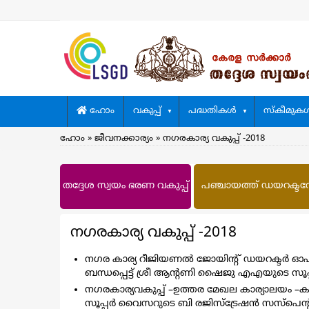
Skip
to
main
content
Main
ഹോം
വകുപ്പ്
പദ്ധതികള്‍
സ്കീമുകള്
navigation
Breadcrumb
ഹോം
ജീവനക്കാര്യം
നഗരകാര്യ വകുപ്പ് -2018
തദ്ദേശ സ്വയം ഭരണ വകുപ്പ്
പഞ്ചായത്ത് ഡയറക്ടറേറ്
നഗരകാര്യ വകുപ്പ് -2018
നഗര കാര്യ റീജിയണല്‍ ജോയിന്റ് ഡയറക്ടര്‍ ഓഫ
ബന്ധപ്പെട്ട് ശ്രീ ആന്റണി ഷൈജു എഎയുടെ സൂപ്
നഗരകാര്യവകുപ്പ് –ഉത്തര മേഖല കാര്യാലയം –കക്കോടി
സൂപ്പര്‍ വൈസറുടെ ബി രജിസ്ട്രേഷന്‍ സസ്പെന്