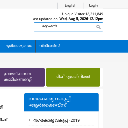
English
Login
Unique Visitor:
18,211,849
Last updated on :
Wed, Aug 5, 2026-12.12pm
Search
ദുരിതാശ്വാസം
വിജിലന്‍സ്
ഗ്രാമവികസന
ചീഫ് എഞ്ചിനീയര്‍
കമ്മീഷണറേറ്റ്
നഗരകാര്യ വകുപ്പ്
-ആര്‍ക്കൈവ്സ്
യി
ംഗ്‌
നഗരകാര്യ വകുപ്പ് -2019