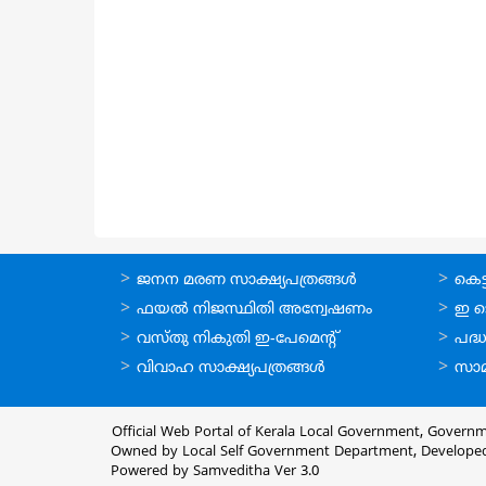
ഓണ്‍ലൈന്‍
ഓണ്‍
ജനന മരണ സാക്ഷ്യപത്രങ്ങള്‍
കെട്ട
സേവനങ്ങള്‍
സേവനങ
ഫയല്‍ നിജസ്ഥിതി അന്വേഷണം
ഇ ട
വസ്തു നികുതി ഇ-പേമെന്റ്
പദ്ധ
വിവാഹ സാക്ഷ്യപത്രങ്ങള്‍
സാമ
Official Web Portal of Kerala Local Government, Governm
Owned by Local Self Government Department, Develope
Powered by Samveditha Ver 3.0