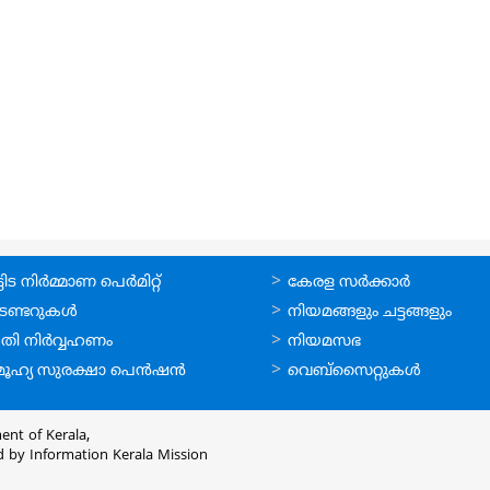
ലൈന്‍
ഉപയോഗപ്രദമായ
ിട നിര്‍മ്മാണ പെര്‍മിറ്റ്‌
കേരള സര്‍ക്കാര്‍
്ങള്‍
കണ്ണികള്‍
െണ്ടറുകള്‍
നിയമങ്ങളും ചട്ടങ്ങളും
തി നിര്‍വ്വഹണം
നിയമസഭ
ൂഹ്യ സുരക്ഷാ പെന്‍ഷന്‍
വെബ്സൈറ്റുകള്‍
ent of Kerala,
d by
Information Kerala Mission