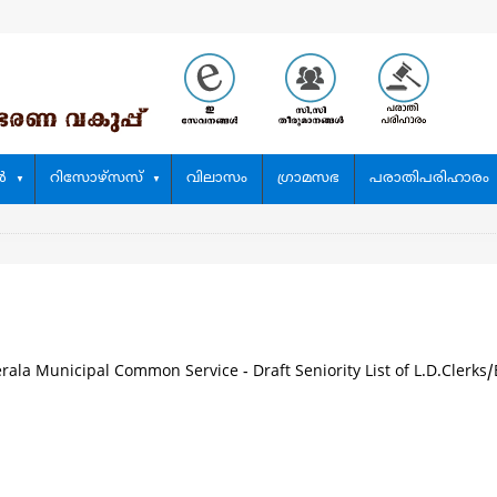
‍
റിസോഴ്സസ്
വിലാസം
ഗ്രാമസഭ
പരാതിപരിഹാരം
rala Municipal Common Service - Draft Seniority List of L.D.Clerks/B