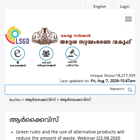
Skip
English
Login
to
main
Toggl
content
navig
Unique Visitor:
18,217,359
Last updated on :
Fri, Aug 7, 2026-10.47am
Search
Breadcrumb
ഹോം
ആര്‍ക്കൈവ്സ്
ആര്‍ക്കൈവ്സ്
ആര്‍ക്കൈവ്സ്
Green rules and the use of alternative products will
reduce the amount of waste. Webinar (22.08.2020