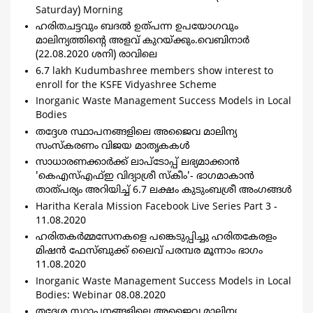
Saturday) Morning
ഹരിതചട്ടവും ബദല്‍ ഉത്പന്ന ഉപയോഗവും
മാലിന്യത്തിന്റെ അളവ് കുറയ്ക്കും.വെബിനാര്‍
(22.08.2020 ശനി) രാവിലെ
6.7 lakh Kudumbashree members show interest to
enroll for the KSFE Vidyashree Scheme
Inorganic Waste Management Success Models in Local
Bodies
തദ്ദേശ സ്ഥാപനങ്ങളിലെ അജൈവ മാലിന്യ
സംസ്‌കരണം വിജയ മാതൃകകള്‍
സാധാരണക്കാര്‍ക്ക് ലാപ്‌ടോപ്പ് ലഭ്യമാക്കാന്‍
'കെഎസ്എഫ്ഇ വിദ്യാശ്രീ സ്‌കീം'- ഭാഗമാകാന്‍
താത്പര്യം അറിയിച്ച് 6.7 ലക്ഷം കുടുംബശ്രീ അംഗങ്ങള്‍
Haritha Kerala Mission Facebook Live Series Part 3 -
11.08.2020
ഹരിതകര്‍മ്മസേനകളെ പങ്കെടുപ്പിച്ചു ഹരിതകേരളം
മിഷന്‍ ഫേസ്ബുക്ക് ലൈവ് പരമ്പര മൂന്നാം ഭാഗം
11.08.2020
Inorganic Waste Management Success Models in Local
Bodies: Webinar 08.08.2020
തദ്ദേശ സ്ഥാപനങ്ങളിലെ അജൈവ മാലിന്യ