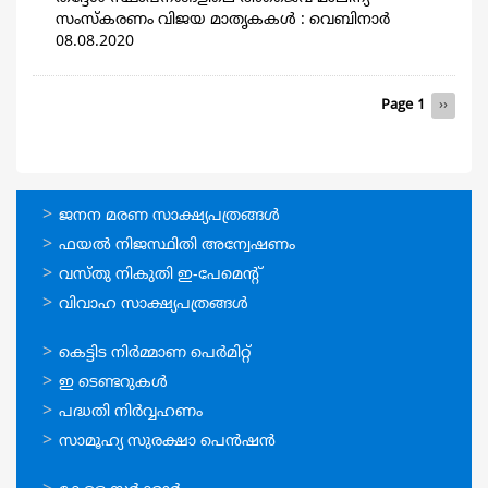
സംസ്‌കരണം വിജയ മാതൃകകള്‍ : വെബിനാർ
08.08.2020
Pagination
Page 1
Next
››
page
ഓണ്‍ലൈന്‍
ജനന മരണ സാക്ഷ്യപത്രങ്ങള്‍
സേവനങ്ങള്‍
ഫയല്‍ നിജസ്ഥിതി അന്വേഷണം
വസ്തു നികുതി ഇ-പേമെന്റ്
വിവാഹ സാക്ഷ്യപത്രങ്ങള്‍
ഓണ്‍ലൈന്‍
കെട്ടിട നിര്‍മ്മാണ പെര്‍മിറ്റ്‌
സേവനങ്ങള്‍
ഇ ടെണ്ടറുകള്‍
പദ്ധതി നിര്‍വ്വഹണം
സാമൂഹ്യ സുരക്ഷാ പെന്‍ഷന്‍