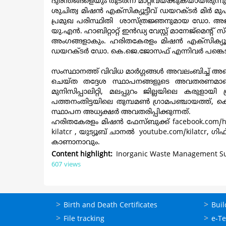
ദുരന്തങ്ങളെയും തുടർന്ന് മാറ്റിവയ്ക്കുകയായിരുന്നു
ശുചിത്വ മിഷന്‍ എക്‌സിക്യൂട്ടീവ് ഡയറക്ടര്‍ മിര്
പ്രമുഖ പരിസ്ഥിതി ശാസ്ത്രജ്ഞനുമായ ഡോ. അജയ
യു.എന്‍. ഹാബിറ്റാറ്റ് ഇന്‍ഡ്യ വേസ്റ്റ് മാനേജ്‌മെന്
അംഗങ്ങളാകും. ഹരിതകേരളം മിഷന്‍ എക്‌സിക്യൂട്ട
ഡയറക്ടർ ഡോ. കെ.ജെ.ജോസഫ് എന്നിവര്‍ പങ്കെടു
സംസ്ഥാനത്ത് വിവിധ മാർഗ്ഗങ്ങൾ അവലംബിച്ച് 
ചെയ്ത തദ്ദേശ സ്ഥാപനങ്ങളുടെ അവതരണമാണ് വെബ
മുനിസിപ്പാലിറ്റി, മലപ്പുറം ജില്ലയിലെ കരുളായ
പത്തനംതിട്ടയിലെ തുമ്പമണ്‍ ഗ്രാമപഞ്ചായത്ത്, 
സ്ഥാപന അധ്യക്ഷര്‍ അവതരിപ്പിക്കുന്നത്.
ഹരിതകേരളം മിഷന്‍ ഫേസ്ബുക്ക്
facebook.com/
h
kilatcr
, യുട്യൂബ് ചാനല്‍
youtube.com/kilatcr
, ഗിഫ
കാണാനാവും.
Content highlight
Inorganic Waste Management Suc
607 views
ഓണ്‍ലൈന്‍
ഓണ്‍
Birth and Death Certificates
Buil
സേവനങ്ങള്‍
സേവനങ
File tracking
e-T