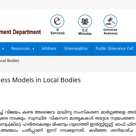
Resources
Address
Gramasabha
Public Grievance Cell
cal Bodies
ss Models in Local Bodies
ച് വിജയം കണ്ട അജൈവ മാലിന്യ സംസ്‌കരണ മാർഗ്ഗങ്ങളെ അടിസ
തൽ 4.30 വരെ നടക്കും. സുസ്ഥിര വികസന മാതൃകകൾ തദ്ദേശ സ്വയം
രേഷനും(കില), ഹരിതകേരളം മിഷനും ഗുലാത്തി ഇൻസ്റ്റിറ്റ്യൂട്ട് ഓഫ് 
 അഞ്ചാം പതിപ്പാണ് ഇന്ന് നടക്കുന്നത്. കഴിഞ്ഞ ശനിയാഴ്‌