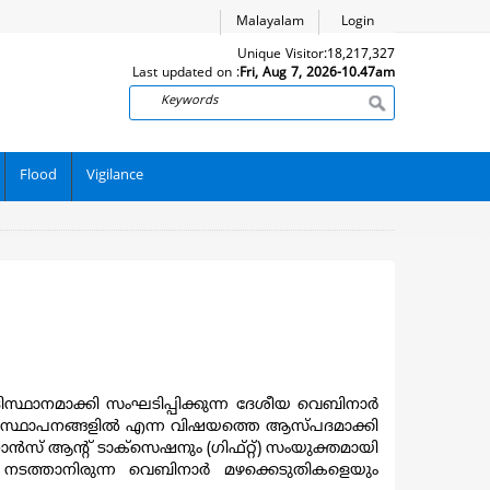
Malayalam
Login
Unique Visitor:
18,217,327
Last updated on :
Fri, Aug 7, 2026-10.47am
Search
Flood
Vigilance
്ഥാനമാക്കി സംഘടിപ്പിക്കുന്ന ദേശീയ വെബിനാർ
ഭരണ സ്ഥാപനങ്ങളിൽ എന്ന വിഷയത്തെ ആസ്പദമാക്കി
ഫിനാൻസ് ആന്റ് ടാക്‌സെഷനും (ഗിഫ്റ്റ്) സംയുക്തമായി
ച നടത്താനിരുന്ന വെബിനാർ മഴക്കെടുതികളെയും