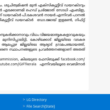
 ശുചിത്വമിഷന്‍ മുന്‍ എക്‌സിക്യൂട്ടീവ് ഡയറക്ടറും
ുലര്‍ എക്കോണമി ഹെഡ് പ്രഭ്ജോത് സോധി എംബിഇ,
േജിംഗ് ഡയറക്ടര്‍ പി.കേശവന്‍ നായര്‍ എന്നിവര്‍ പാനല്‍
്യൂട്ടീവ് ഡയറക്ടര്‍ ഡോ.ജോയ് ഇളമണ്‍, ഗിഫ്റ്റ്
് അനുകരിക്കാനാവും വിധം വിജയമാതൃകകളാവുകയും
നിസിപ്പാലിറ്റി, കോഴിക്കോട് ജില്ലയിലെ വടകര
, ആലപ്പുഴ ജില്ലയിലെ ആര്യാട് ഗ്രാമപഞ്ചായത്ത്,
വയംഭരണ സ്ഥാപനങ്ങളുടെ പ്രവര്‍ത്തനങ്ങളാണ് അതത്
lammission
, കിലയുടെ ഫേസ്ബുക്ക്
facebook.com/
utube.com/GIFTkerala
എന്നിവയിലൂടെ വെബിനാർ
ഉപയോഗപ്രദമായ
LG Directory
കണ്ണികള്‍
File Search(State)