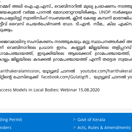
.
‍ മുഹമ്മദ് അലി ഐ.എ.എസ്., വെബിനാറില്‍ മുഖ്യ പ്രഭാഷണം നടത്തും.
കുമാര്‍ വർമ്മ പാനൽ മോഡറേറ്ററായിരിക്കും. UNDP സര്‍ക്ക
റ് സ്‌പെഷ്യലിസ്റ്റ് സ്വാതിസിംഗ് സംബയല്‍, ക്ലീന്‍ കേരള കമ്പനി മാന
ീവ് വൈസ് ചെയര്‍പേഴ്‌സണ്‍ ഡോ. ടി.എന്‍. സീമ., കില എക്‌സിക
ക്കും.
അജൈവമാലിന്യ സംസ്‌കരണം നടത്തുകയും മറ്റു സ്ഥാപനങ്ങൾക്ക
ിനാറിലെ പ്രധാന ഇനം. കണ്ണൂര്‍ ജില്ലയിലെ തളിപ്പറമ്പ് മു
ി ഗ്രാമപഞ്ചായത്ത്, ഇടുക്കിയിലെ ആലക്കോട് ഗ്രാമപഞ്ചായത്ത്
കൊല്ലം ജില്ലയിലെ കടക്കല്‍ ഗ്രാമപഞ്ചായത്ത് എന്നീ തദ്ദേശ സ്
arithakeralamission
, യൂട്യൂബ് ചാനല്‍
youtube.com/
harithakera
്റ്റിന്റെ ഫേസ്ബുക്ക്
facebook.com/
Gulatigift
, യുട്യൂബ് ചാനല്‍
yo
cess Models in Local Bodies: Webinar 15.08.2020
ലൈന്‍
ഉപയോഗപ്രദമായ
ding Permit
Govt of Kerala
്ങള്‍
കണ്ണികള്‍
enders
Acts, Rules & Amendments