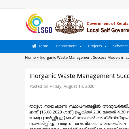
Skip
to
main
content
Main
Home
Department
Projects
Schemes
navigation
Breadcrumb
Home
Inorganic Waste Management Success Models in Lo
Inorganic Waste Management Succe
Posted on Friday, August 14, 2020
തദ്ദേശ സ്വയംഭരണ സ്ഥാപനങ്ങളിൽ അനുവർത്തിച്
ഇന്ന് (15.08.2020 ശനി) ഉച്ചയ്ക്ക് 2.30 മു
കേരള ഇൻസ്റ്റിറ്റ്യൂട്ട് ഓഫ് ലോക്കൽ അഡ്മിനിസ്‌ട്
സംഘടിപ്പിച്ചു വരുന്ന വെബിനാർ പരമ്പരയിലെ