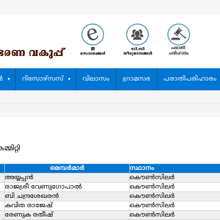
‍
റിസോഴ്സസ്
വിലാസം
ഗ്രാമസഭ
പരാതിപരിഹാരം
്മിറ്റി
മെമ്പര്‍മാര്‍
സ്ഥാനം
അയ്യപ്പന്‍
കൌൺസിലർ
രാജശ്രീ വേണുഗോപാല്‍
കൌൺസിലർ
ബി ചന്ദ്രശേഖരന്‍
കൌൺസിലർ
കവിത രാജേഷ്
കൌൺസിലർ
രേണുക രതീഷ്
കൌൺസിലർ