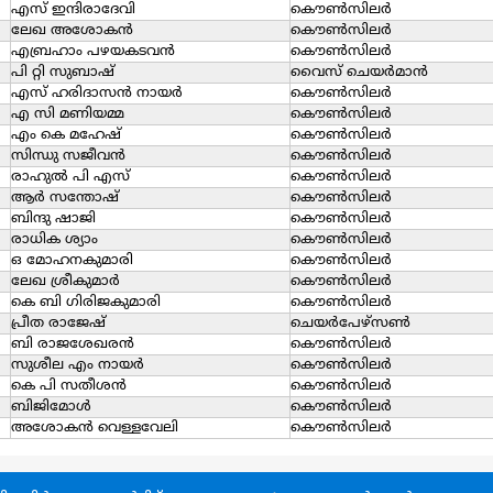
എസ് ഇന്ദിരാദേവി
കൌൺസിലർ
ലേഖ അശോകന്‍
കൌൺസിലർ
എബ്രഹാം പഴയകടവന്‍
കൌൺസിലർ
പി റ്റി സുബാഷ്
വൈസ് ചെയര്‍മാന്‍
എസ് ഹരിദാസന്‍ നായര്‍
കൌൺസിലർ
എ സി മണിയമ്മ
കൌൺസിലർ
എം കെ മഹേഷ്
കൌൺസിലർ
സിന്ധു സജീവന്‍
കൌൺസിലർ
രാഹുല്‍ പി എസ്
കൌൺസിലർ
ആര്‍ സന്തോഷ്
കൌൺസിലർ
ബിന്ദു ഷാജി
കൌൺസിലർ
രാധിക ശ്യാം
കൌൺസിലർ
ഒ മോഹനകുമാരി
കൌൺസിലർ
ലേഖ ശ്രീകുമാര്‍
കൌൺസിലർ
കെ ബി ഗിരിജകുമാരി
കൌൺസിലർ
പ്രീത രാജേഷ്
ചെയര്‍പേഴ്സണ്‍
ബി രാജശേഖരന്‍
കൌൺസിലർ
സുശീല എം നായര്‍
കൌൺസിലർ
കെ പി സതീശന്‍
കൌൺസിലർ
ബിജിമോള്‍
കൌൺസിലർ
അശോകന്‍ വെള്ളവേലി
കൌൺസിലർ