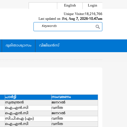
English
Login
Unique Visitor:
18,216,766
Last updated on :
Fri, Aug 7, 2026-10.47am
Search
ദുരിതാശ്വാസം
വിജിലന്‍സ്
പാര്‍ട്ടി
സംവരണം
സ്വതന്ത്രന്‍
ജനറല്‍
ഐ.എന്‍.സി
വനിത
ഐ.എന്‍.സി
ജനറല്‍
സി.പി.ഐ (എം)
വനിത
ഐ.എന്‍.സി
വനിത