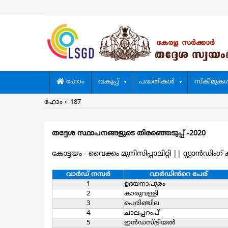
Skip
to
main
content
Main
ഹോം
വകുപ്പ്
പദ്ധതികള്‍
സ്കീമുകള്
navigation
Breadcrumb
ഹോം
187
തദ്ദേശ സ്ഥാപനങ്ങളുടെ തിരഞ്ഞെടുപ്പ് -2020
കോട്ടയം - വൈക്കം മുനിസിപ്പാലിറ്റി
||
സ്റ്റാൻഡിംഗ് കമ
വാര്‍ഡ്‌ നമ്പര്‍
വാര്‍ഡിൻറെ പേര്
1
ഉദയനാപുരം
2
കാരുവള്ളി
3
പെരിഞ്ചില
4
ചാലപ്പറംപ്
5
ഇന്‍ഡസ്ട്രിയല്‍