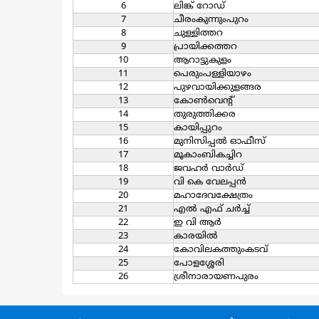
6
ലിങ്ക് റോഡ്
7
ചീരംകുന്നുംപുറം
8
ചുള്ളിത്തറ
9
പ്രായിക്കത്തറ
10
ആറാട്ടുകുളം
11
പെരുംപള്ളിയാഴം
12
പുഴവായിക്കുളങ്ങര
13
കോണ്‍വെന്‍റ്
14
തുരുത്തിക്കര
15
കായിപ്പുറം
16
മുനിസിപ്പല്‍ ഓഫീസ്
17
മൂകാംബികച്ചിറ
18
ജവഹര്‍ വാര്‍ഡ്
19
വി കെ വേലപ്പന്‍
20
മഹാദേവക്ഷേത്രം
21
എല്‍ എഫ് ചര്‍ച്ച്
22
ഇ വി ആര്‍
23
കാരയില്‍
24
കോവിലകത്തുംകടവ്
25
പോളശ്ശേരി
26
ശ്രീനാരായണപുരം