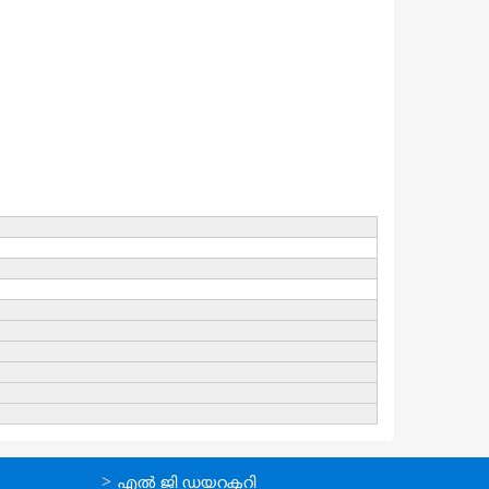
ഉപയോഗപ്രദമായ
എല്‍ ജി ഡയറക്ടറി