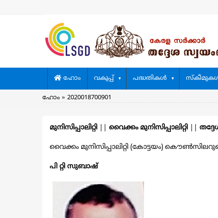
Skip
to
main
content
Main
ഹോം
വകുപ്പ്
പദ്ധതികള്‍
സ്കീമുകള്
navigation
Breadcrumb
ഹോം
2020018700901
മുനിസിപ്പാലിറ്റി
||
വൈക്കം മുനിസിപ്പാലിറ്റി
||
തദ്ദേ
വൈക്കം മുനിസിപ്പാലിറ്റി (കോട്ടയം) കൌൺസിലറുടെ വ
പി റ്റി സുബാഷ്