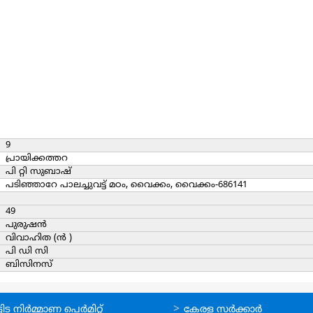
9
പ്രായിക്കത്തറ
പി റ്റി സുബാഷ്
പടിഞ്ഞാറേ പാലച്ചുവട്ട് മഠം, വൈക്കം, വൈക്കം-686141
49
പുരുഷന്‍
വിവാഹിത (ന്‍ )
പി ഡി സി
ബിസിനസ്
ലൈന്‍
ഉപയോഗപ്രദമായ
ിട നിര്‍മ്മാണ പെര്‍മിറ്റ്‌
കേരള സര്‍ക്കാര്‍