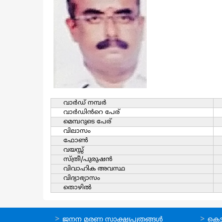
വാര്‍ഡ്‌ നമ്പര്‍
വാര്‍ഡിൻറെ പേര്
മെമ്പറുടെ പേര്
വിലാസം
ഫോൺ
വയസ്സ്
സ്ത്രീ/പുരുഷന്‍
വിവാഹിക അവസ്ഥ
വിദ്യാഭ്യാസം
തൊഴില്‍
ഓണ്‍ലൈന്‍
ഓണ്‍
ജനന മരണ സാക്ഷ്യപത്രങ്ങള്‍
കെട്ട