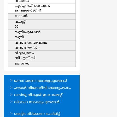
വിലാസം
കുഴിപ്പറംപ്, വൈക്കം,
വൈക്കം-686141
ഫോൺ
വയസ്സ്
66
സ്ത്രീ/പുരുഷന്‍
സ്ത്രീ
വിവാഹിക അവസ്ഥ
വിവാഹിത (ന്‍ )
വിദ്യാഭ്യാസം
ബി എസ് സി
തൊഴില്‍
ഓണ്‍ലൈന്‍
ജനന മരണ സാക്ഷ്യപത്രങ്ങള്‍
സേവനങ്ങള്‍
ഫയല്‍ നിജസ്ഥിതി അന്വേഷണം
വസ്തു നികുതി ഇ-പേമെന്റ്
വിവാഹ സാക്ഷ്യപത്രങ്ങള്‍
ഓണ്‍ലൈന്‍
കെട്ടിട നിര്‍മ്മാണ പെര്‍മിറ്റ്‌