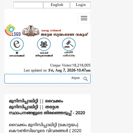
Skip
English
Login
to
main
Toggle
content
navigation
Unique Visitor:
18,218,005
Last updated on :
Fri, Aug 7, 2026-10.47am
Search
Breadcrumb
മുനിസിപ്പാലിറ്റി
||
വൈക്കം
മുനിസിപ്പാലിറ്റി
||
തദ്ദേശ
സ്ഥാപനങ്ങളുടെ തിരഞ്ഞെടുപ്പ്‌ - 2020
വൈക്കം മുനിസിപ്പാലിറ്റി (കോട്ടയം)
കൌൺസിലറുടെ വിവരങ്ങള്‍ ( 2020