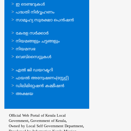
സേവനങ്ങള്‍
ഇ ടെണ്ടറുകള്‍
പദ്ധതി നിര്‍വ്വഹണം
സാമൂഹ്യ സുരക്ഷാ പെന്‍ഷന്‍
ഉപയോഗപ്രദമായ
കേരള സര്‍ക്കാര്‍
കണ്ണികള്‍
നിയമങ്ങളും ചട്ടങ്ങളും
നിയമസഭ
വെബ്സൈറ്റുകള്‍
ഉപയോഗപ്രദമായ
എല്‍ ജി ഡയറക്ടറി
കണ്ണികള്‍
ഫയല്‍ അന്വേഷണം(സ്റ്റേറ്റ്)
ഡിലിമിറ്റേഷന്‍ കമ്മീഷന്‍
അക്ഷയ
Official Web Portal of Kerala Local
Government, Government of Kerala,
Owned by Local Self Government Department,