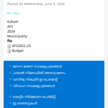
Posted on Wednesday, June 5, 2024
65 views
Kollam
AFS
2024
Municipality
file
AFS2022-23
Budget
ഓണ്‍ലൈന്‍
ജനന മരണ സാക്ഷ്യപത്രങ്ങള്‍
സേവനങ്ങള്‍
ഫയല്‍ നിജസ്ഥിതി അന്വേഷണം
വസ്തു നികുതി ഇ-പേമെന്റ്
വിവാഹ സാക്ഷ്യപത്രങ്ങള്‍
ഓണ്‍ലൈന്‍
കെട്ടിട നിര്‍മ്മാണ പെര്‍മിറ്റ്‌
സേവനങ്ങള്‍
ഇ ടെണ്ടറുകള്‍