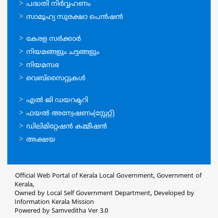
പദ്ധതി നിര്‍വ്വഹണം
സാമൂഹ്യ സുരക്ഷാ പെന്‍ഷന്‍
ഉപയോഗപ്രദമായ
കേരള സര്‍ക്കാര്‍
കണ്ണികള്‍
നിയമങ്ങളും ചട്ടങ്ങളും
നിയമസഭ
വെബ്സൈറ്റുകള്‍
ഉപയോഗപ്രദമായ
എല്‍ ജി ഡയറക്ടറി
കണ്ണികള്‍
ഫയല്‍ അന്വേഷണം(സ്റ്റേറ്റ്)
ഡിലിമിറ്റേഷന്‍ കമ്മീഷന്‍
അക്ഷയ
Official Web Portal of Kerala Local Government, Government of
Kerala,
Owned by Local Self Government Department, Developed by
Information Kerala Mission
Powered by Samveditha Ver 3.0