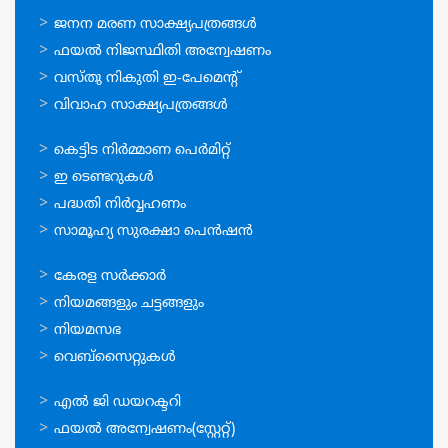
AFS
ഓണ്‍ലൈന്‍
ജനന മരണ സാക്ഷ്യപത്രങ്ങള്‍
2022-
സേവനങ്ങള്‍
23
ഫയല്‍ നിജസ്ഥിതി അന്വേഷണം
വസ്തു നികുതി ഇ-പേമെന്റ്
വിവാഹ സാക്ഷ്യപത്രങ്ങള്‍
ഓണ്‍ലൈന്‍
കെട്ടിട നിര്‍മ്മാണ പെര്‍മിറ്റ്‌
സേവനങ്ങള്‍
ഇ ടെണ്ടറുകള്‍
പദ്ധതി നിര്‍വ്വഹണം
സാമൂഹ്യ സുരക്ഷാ പെന്‍ഷന്‍
ഉപയോഗപ്രദമായ
കേരള സര്‍ക്കാര്‍
കണ്ണികള്‍
നിയമങ്ങളും ചട്ടങ്ങളും
നിയമസഭ
വെബ്സൈറ്റുകള്‍
ഉപയോഗപ്രദമായ
എല്‍ ജി ഡയറക്ടറി
കണ്ണികള്‍
ഫയല്‍ അന്വേഷണം(സ്റ്റേറ്റ്)