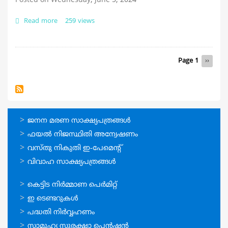
Posted on Wednesday, June 5, 2024
2022-
23
Read more
about
259 views
ആലുവ
മുനിസിപ്പാലിറ്റി
-
Pagination
AFS
Page 1
Next
››
2022-
page
23,
ബജറ്റ്
2023-
24
ഓണ്‍ലൈന്‍
ജനന മരണ സാക്ഷ്യപത്രങ്ങള്‍
സേവനങ്ങള്‍
ഫയല്‍ നിജസ്ഥിതി അന്വേഷണം
വസ്തു നികുതി ഇ-പേമെന്റ്
വിവാഹ സാക്ഷ്യപത്രങ്ങള്‍
ഓണ്‍ലൈന്‍
കെട്ടിട നിര്‍മ്മാണ പെര്‍മിറ്റ്‌
സേവനങ്ങള്‍
ഇ ടെണ്ടറുകള്‍
പദ്ധതി നിര്‍വ്വഹണം
സാമൂഹ്യ സുരക്ഷാ പെന്‍ഷന്‍