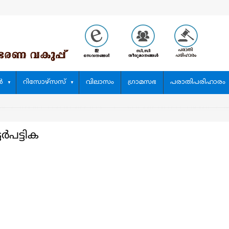
‍
റിസോഴ്സസ്
വിലാസം
ഗ്രാമസഭ
പരാതിപരിഹാരം
ടർപട്ടിക