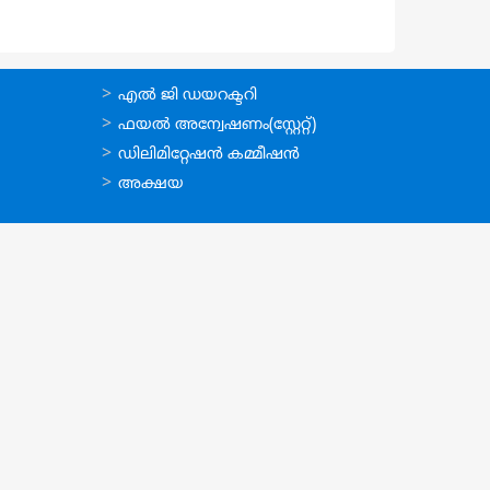
ഉപയോഗപ്രദമായ
എല്‍ ജി ഡയറക്ടറി
കണ്ണികള്‍
ഫയല്‍ അന്വേഷണം(സ്റ്റേറ്റ്)
ഡിലിമിറ്റേഷന്‍ കമ്മീഷന്‍
അക്ഷയ