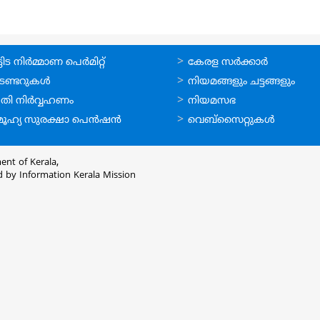
ലൈന്‍
ഉപയോഗപ്രദമായ
ിട നിര്‍മ്മാണ പെര്‍മിറ്റ്‌
കേരള സര്‍ക്കാര്‍
്ങള്‍
കണ്ണികള്‍
െണ്ടറുകള്‍
നിയമങ്ങളും ചട്ടങ്ങളും
തി നിര്‍വ്വഹണം
നിയമസഭ
ൂഹ്യ സുരക്ഷാ പെന്‍ഷന്‍
വെബ്സൈറ്റുകള്‍
ent of Kerala,
d by
Information Kerala Mission