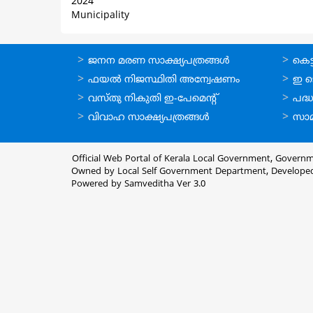
2024
Municipality
ഓണ്‍ലൈന്‍
ഓണ്‍
ജനന മരണ സാക്ഷ്യപത്രങ്ങള്‍
കെട്ട
സേവനങ്ങള്‍
സേവനങ
ഫയല്‍ നിജസ്ഥിതി അന്വേഷണം
ഇ ട
വസ്തു നികുതി ഇ-പേമെന്റ്
പദ്ധ
വിവാഹ സാക്ഷ്യപത്രങ്ങള്‍
സാമ
Official Web Portal of Kerala Local Government, Governm
Owned by Local Self Government Department, Develope
Powered by Samveditha Ver 3.0