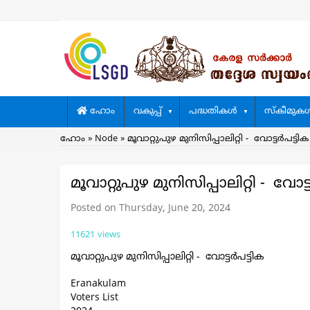
Skip
to
main
content
Main
ഹോം
വകുപ്പ്
പദ്ധതികള്‍
സ്കീമുകള്
navigation
Breadcrumb
ഹോം
Node
മൂവാറ്റുപുഴ മുനിസിപ്പാലിറ്റി - വോട്ടർപട്ടിക
മൂവാറ്റുപുഴ മുനിസിപ്പാലിറ്റി - വോട്
Posted on Thursday, June 20, 2024
11621 views
മൂവാറ്റുപുഴ മുനിസിപ്പാലിറ്റി - വോട്ടർപട്ടിക
Eranakulam
Voters List