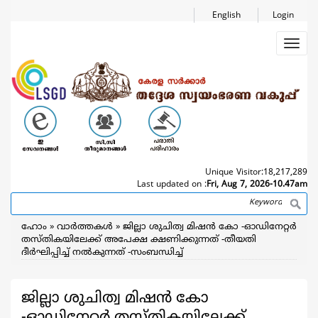
Skip
English
Login
to
main
Toggl
content
navig
Unique Visitor:
18,217,289
Last updated on :
Fri, Aug 7, 2026-10.47am
Search
Breadcrumb
ഹോം
വാര്‍ത്തകള്‍
ജില്ലാ ശുചിത്വ മിഷൻ കോ -ഓഡിനേറ്റർ
തസ്തികയിലേക്ക് അപേക്ഷ ക്ഷണിക്കുന്നത് -തീയതി
ദീർഘിപ്പിച്ച് നൽകുന്നത് -സംബന്ധിച്ച്
ജില്ലാ ശുചിത്വ മിഷൻ കോ
-ഓഡിനേറ്റർ തസ്തികയിലേക്ക്