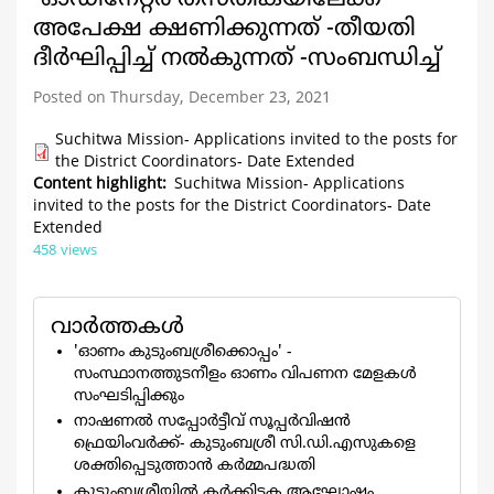
അപേക്ഷ ക്ഷണിക്കുന്നത് -തീയതി
ദീർഘിപ്പിച്ച് നൽകുന്നത് -സംബന്ധിച്ച്
Posted on Thursday, December 23, 2021
Suchitwa Mission- Applications invited to the posts for
the District Coordinators- Date Extended
Content highlight
Suchitwa Mission- Applications
invited to the posts for the District Coordinators- Date
Extended
458 views
വാര്‍ത്തകള്‍
'ഓണം കുടുംബശ്രീക്കൊപ്പം' -
സംസ്ഥാനത്തുടനീളം ഓണം വിപണന മേളകള്‍
സംഘടിപ്പിക്കും
നാഷണൽ സപ്പോർട്ടീവ് സൂപ്പർവിഷൻ
ഫ്രെയിംവർക്ക്- കുടുംബശ്രീ സി.ഡി.എസുകളെ
ശക്തിപ്പെടുത്താൻ കർമ്മപദ്ധതി
കുടുംബശ്രീയിൽ കർക്കിടക ആഘോഷം