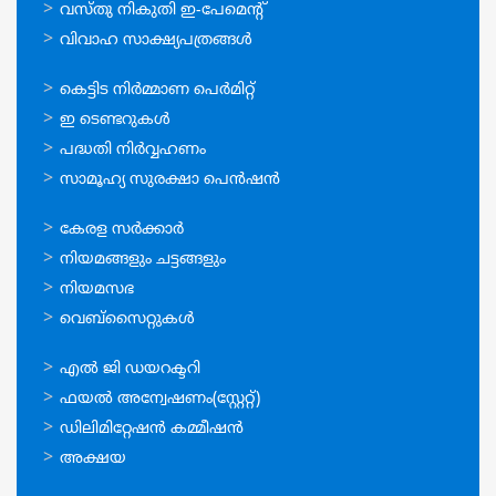
വസ്തു നികുതി ഇ-പേമെന്റ്
വിവാഹ സാക്ഷ്യപത്രങ്ങള്‍
ഓണ്‍ലൈന്‍
കെട്ടിട നിര്‍മ്മാണ പെര്‍മിറ്റ്‌
സേവനങ്ങള്‍
ഇ ടെണ്ടറുകള്‍
പദ്ധതി നിര്‍വ്വഹണം
സാമൂഹ്യ സുരക്ഷാ പെന്‍ഷന്‍
ഉപയോഗപ്രദമായ
കേരള സര്‍ക്കാര്‍
കണ്ണികള്‍
നിയമങ്ങളും ചട്ടങ്ങളും
നിയമസഭ
വെബ്സൈറ്റുകള്‍
ഉപയോഗപ്രദമായ
എല്‍ ജി ഡയറക്ടറി
കണ്ണികള്‍
ഫയല്‍ അന്വേഷണം(സ്റ്റേറ്റ്)
ഡിലിമിറ്റേഷന്‍ കമ്മീഷന്‍
അക്ഷയ