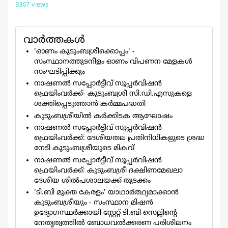
3367 views
വാര്‍ത്തകള്‍
'ഓണം കുടുംബശ്രീക്കൊപ്പം' -
സംസ്ഥാനത്തുടനീളം ഓണം വിപണന മേളകള്‍
സംഘടിപ്പിക്കും
നാഷണൽ സപ്പോർട്ടീവ് സൂപ്പർവിഷൻ
ഫ്രെയിംവർക്ക്- കുടുംബശ്രീ സി.ഡി.എസുകളെ
ശക്തിപ്പെടുത്താൻ കർമ്മപദ്ധതി
കുടുംബശ്രീയിൽ കർക്കിടക ആഘോഷം
നാഷണൽ സപ്പോർട്ടീവ് സൂപ്പർവിഷൻ
ഫ്രെയിംവർക്ക്: ദേശീയതല പ്രതിനിധികളുടെ ശ്രദ്ധ
നേടി കുടുംബശ്രീയുടെ മികവ്
നാഷണല്‍ സപ്പോര്‍ട്ടീവ് സൂപ്പര്‍വിഷന്‍
ഫ്രെയിംവര്‍ക്ക്: കുടുംബശ്രീ ദക്ഷിണമേഖലാ
ദേശീയ ശില്‍പശാലയക്ക് തുടക്കം
'ടി.ബി മുക്ത കേരളം' യാഥാര്‍ത്ഥ്യമാക്കാന്‍
കുടുംബശ്രീയും - സംസ്ഥാന മിഷന്‍
ഉദ്യോഗസ്ഥര്‍ക്കായി സ്റ്റേറ്റ് ടി.ബി സെല്ലിന്‍റെ
നേതൃത്വത്തില്‍ ബോധവല്‍ക്കരണ പരിശീലനം