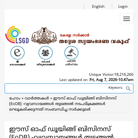
Skip
English
Login
to
main
Toggl
content
navig
Unique Visitor:
18,216,260
Last updated on :
Fri, Aug 7, 2026-10.47am
Search
Breadcrumb
ഹോം
വാര്‍ത്തകള്‍
ഈസ് ഓഫ് ഡൂയിങ്ങ് ബിസിനസ്
(EoDB) -വ്യവസായങ്ങള്‍ തുടങ്ങല്‍ നടപടിക്രമങ്ങള്‍
ലഘൂകരിക്കുന്നത് സംബന്ധിച്ച സര്‍ക്കുലര്‍
ഈസ് ഓഫ് ഡൂയിങ്ങ് ബിസിനസ്
(EoDB) -വ്യവസായങ്ങള്‍ തുടങ്ങല്‍