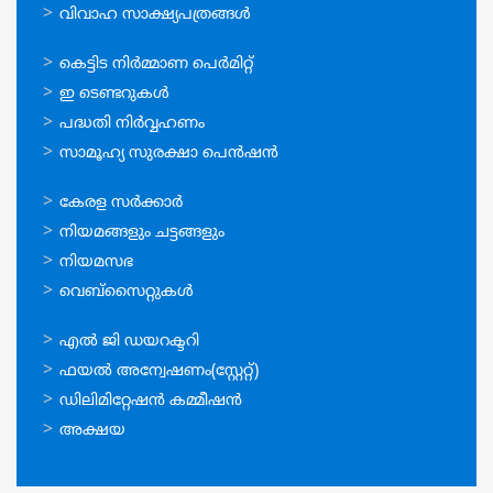
വിവാഹ സാക്ഷ്യപത്രങ്ങള്‍
ഓണ്‍ലൈന്‍
കെട്ടിട നിര്‍മ്മാണ പെര്‍മിറ്റ്‌
സേവനങ്ങള്‍
ഇ ടെണ്ടറുകള്‍
പദ്ധതി നിര്‍വ്വഹണം
സാമൂഹ്യ സുരക്ഷാ പെന്‍ഷന്‍
ഉപയോഗപ്രദമായ
കേരള സര്‍ക്കാര്‍
കണ്ണികള്‍
നിയമങ്ങളും ചട്ടങ്ങളും
നിയമസഭ
വെബ്സൈറ്റുകള്‍
ഉപയോഗപ്രദമായ
എല്‍ ജി ഡയറക്ടറി
കണ്ണികള്‍
ഫയല്‍ അന്വേഷണം(സ്റ്റേറ്റ്)
ഡിലിമിറ്റേഷന്‍ കമ്മീഷന്‍
അക്ഷയ