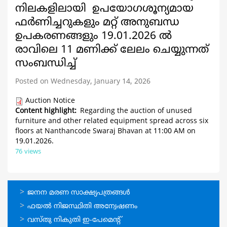
നിലകളിലായി ഉപയോഗശൂന്യമായ
ഫർണിച്ചറുകളും മറ്റ് അനുബന്ധ
ഉപകരണങ്ങളും 19.01.2026 ൽ
രാവിലെ 11 മണിക്ക് ലേലം ചെയ്യുന്നത്
സംബന്ധിച്ച്
Posted on Wednesday, January 14, 2026
Auction Notice
Content highlight
Regarding the auction of unused
furniture and other related equipment spread across six
floors at Nanthancode Swaraj Bhavan at 11:00 AM on
19.01.2026.
76 views
ഓണ്‍ലൈന്‍
ജനന മരണ സാക്ഷ്യപത്രങ്ങള്‍
സേവനങ്ങള്‍
ഫയല്‍ നിജസ്ഥിതി അന്വേഷണം
വസ്തു നികുതി ഇ-പേമെന്റ്