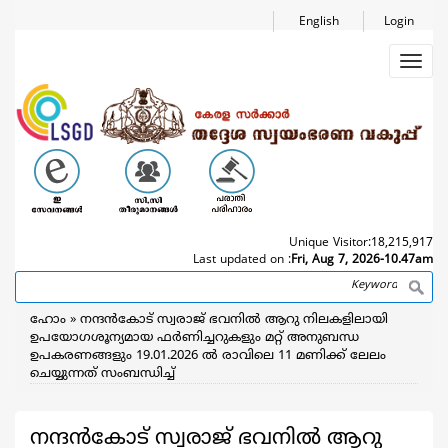
Skip
English
Login
to
main
Toggl
content
navig
Unique Visitor:
18,215,917
Last updated on :
Fri, Aug 7, 2026-10.47am
Search
Breadcrumb
ഹോം
നന്ദൻകോട് സ്വരാജ് ഭവനിൽ ആറു നിലകളിലായി
ഉപയോഗശൂന്യമായ ഫർണിച്ചറുകളും മറ്റ് അനുബന്ധ
ഉപകരണങ്ങളും 19.01.2026 ൽ രാവിലെ 11 മണിക്ക് ലേലം
ചെയ്യുന്നത് സംബന്ധിച്ച്
നന്ദൻകോട് സ്വരാജ് ഭവനിൽ ആറു