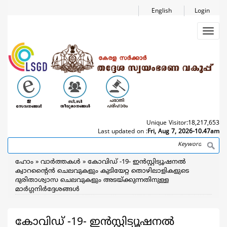
Skip
English
Login
to
main
Toggl
content
navig
Unique Visitor:
18,217,653
Last updated on :
Fri, Aug 7, 2026-10.47am
Search
Breadcrumb
ഹോം
വാര്‍ത്തകള്‍
കോവിഡ് -19- ഇൻസ്റ്റിട്യൂഷനൽ
ക്വാറന്റൈൻ ചെലവുകളും കുടിയേറ്റ തൊഴിലാളികളുടെ
ദുരിതാശ്വാസ ചെലവുകളും അടയ്ക്കുന്നതിനുള്ള
മാർഗ്ഗനിർദ്ദേശങ്ങൾ
കോവിഡ് -19- ഇൻസ്റ്റിട്യൂഷനൽ