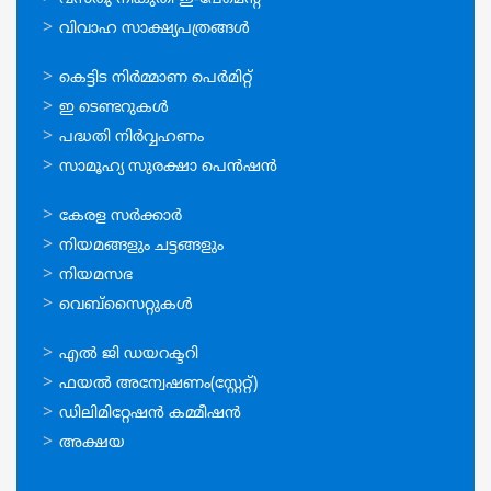
വിവാഹ സാക്ഷ്യപത്രങ്ങള്‍
ഓണ്‍ലൈന്‍
കെട്ടിട നിര്‍മ്മാണ പെര്‍മിറ്റ്‌
സേവനങ്ങള്‍
ഇ ടെണ്ടറുകള്‍
പദ്ധതി നിര്‍വ്വഹണം
സാമൂഹ്യ സുരക്ഷാ പെന്‍ഷന്‍
ഉപയോഗപ്രദമായ
കേരള സര്‍ക്കാര്‍
കണ്ണികള്‍
നിയമങ്ങളും ചട്ടങ്ങളും
നിയമസഭ
വെബ്സൈറ്റുകള്‍
ഉപയോഗപ്രദമായ
എല്‍ ജി ഡയറക്ടറി
കണ്ണികള്‍
ഫയല്‍ അന്വേഷണം(സ്റ്റേറ്റ്)
ഡിലിമിറ്റേഷന്‍ കമ്മീഷന്‍
അക്ഷയ