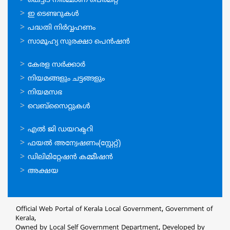
ഓണ്‍ലൈന്‍
കെട്ടിട നിര്‍മ്മാണ പെര്‍മിറ്റ്‌
സേവനങ്ങള്‍
ഇ ടെണ്ടറുകള്‍
പദ്ധതി നിര്‍വ്വഹണം
സാമൂഹ്യ സുരക്ഷാ പെന്‍ഷന്‍
ഉപയോഗപ്രദമായ
കേരള സര്‍ക്കാര്‍
കണ്ണികള്‍
നിയമങ്ങളും ചട്ടങ്ങളും
നിയമസഭ
വെബ്സൈറ്റുകള്‍
ഉപയോഗപ്രദമായ
എല്‍ ജി ഡയറക്ടറി
കണ്ണികള്‍
ഫയല്‍ അന്വേഷണം(സ്റ്റേറ്റ്)
ഡിലിമിറ്റേഷന്‍ കമ്മീഷന്‍
അക്ഷയ
Official Web Portal of Kerala Local Government, Government of
Kerala,
Owned by Local Self Government Department, Developed by