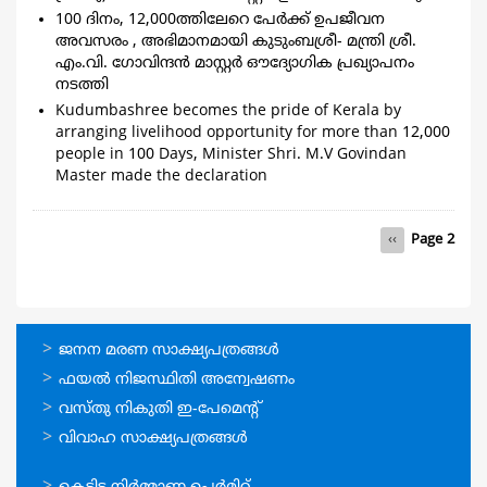
100 ദിനം, 12,000ത്തിലേറെ പേര്‍ക്ക് ഉപജീവന
അവസരം , അഭിമാനമായി കുടുംബശ്രീ- മന്ത്രി ശ്രീ.
എം.വി. ഗോവിന്ദന്‍ മാസ്റ്റര്‍ ഔദ്യോഗിക പ്രഖ്യാപനം
നടത്തി
Kudumbashree becomes the pride of Kerala by
arranging livelihood opportunity for more than 12,000
people in 100 Days, Minister Shri. M.V Govindan
Master made the declaration
Pagination
Previous
‹‹
Page 2
page
ഓണ്‍ലൈന്‍
ജനന മരണ സാക്ഷ്യപത്രങ്ങള്‍
സേവനങ്ങള്‍
ഫയല്‍ നിജസ്ഥിതി അന്വേഷണം
വസ്തു നികുതി ഇ-പേമെന്റ്
വിവാഹ സാക്ഷ്യപത്രങ്ങള്‍