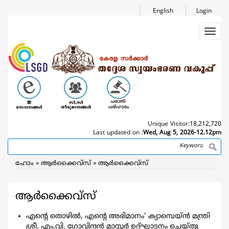
Skip
English
Login
to
main
Toggl
content
navig
Unique Visitor:
18,212,720
Last updated on :
Wed, Aug 5, 2026-12.12pm
Search
Breadcrumb
ഹോം
ആര്‍ക്കൈവ്സ്
ആര്‍ക്കൈവ്സ്
ആര്‍ക്കൈവ്സ്
എന്റെ തൊഴിൽ, എന്റെ അഭിമാനം' ക്യാമ്പെയ്ൻ മന്ത്രി
ശ്രീ. എം.വി. ​ഗോവിന്ദൻ മാസ്റ്റർ ഉദ്ഘാടനം ചെയ്തു