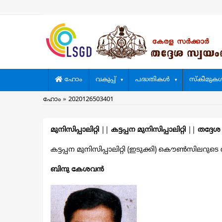
Skip
to
main
content
Main
ഹോം
വകുപ്പ്
പദ്ധതികള്‍
സ്കീമുകള്
navigation
Breadcrumb
ഹോം
2020126503401
മുനിസിപ്പാലിറ്റി
||
കട്ടപ്പന മുനിസിപ്പാലിറ്റി
||
തദ്ദേശ
കട്ടപ്പന മുനിസിപ്പാലിറ്റി (ഇടുക്കി) കൌൺസിലറുടെ വി
ബിനു കേശവന്‍