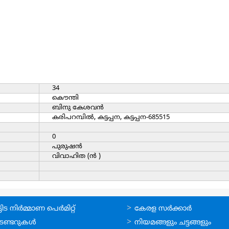
34
കൌന്തി
ബിനു കേശവന്‍
കരിപറമ്പില്‍, കട്ടപ്പന, കട്ടപ്പന-685515
0
പുരുഷന്‍
വിവാഹിത (ന്‍ )
ലൈന്‍
ഉപയോഗപ്രദമായ
ിട നിര്‍മ്മാണ പെര്‍മിറ്റ്‌
കേരള സര്‍ക്കാര്‍
്ങള്‍
കണ്ണികള്‍
െണ്ടറുകള്‍
നിയമങ്ങളും ചട്ടങ്ങളും