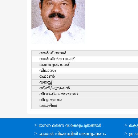
വാര്‍ഡ്‌ നമ്പര്‍
വാര്‍ഡിൻറെ പേര്
മെമ്പറുടെ പേര്
വിലാസം
ഫോൺ
വയസ്സ്
സ്ത്രീ/പുരുഷന്‍
വിവാഹിക അവസ്ഥ
വിദ്യാഭ്യാസം
തൊഴില്‍
ഓണ്‍ലൈന്‍
ഓണ്‍
ജനന മരണ സാക്ഷ്യപത്രങ്ങള്‍
കെട്ട
സേവനങ്ങള്‍
സേവനങ
ഫയല്‍ നിജസ്ഥിതി അന്വേഷണം
ഇ ട