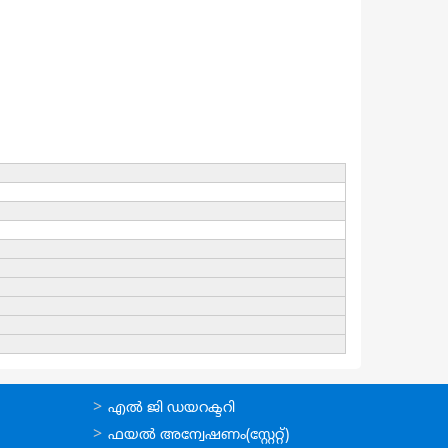
ഉപയോഗപ്രദമായ
എല്‍ ജി ഡയറക്ടറി
കണ്ണികള്‍
ഫയല്‍ അന്വേഷണം(സ്റ്റേറ്റ്)