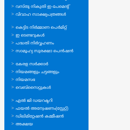
വസ്തു നികുതി ഇ-പേമെന്റ്
വിവാഹ സാക്ഷ്യപത്രങ്ങള്‍
ഓണ്‍ലൈന്‍
കെട്ടിട നിര്‍മ്മാണ പെര്‍മിറ്റ്‌
സേവനങ്ങള്‍
ഇ ടെണ്ടറുകള്‍
പദ്ധതി നിര്‍വ്വഹണം
സാമൂഹ്യ സുരക്ഷാ പെന്‍ഷന്‍
ഉപയോഗപ്രദമായ
കേരള സര്‍ക്കാര്‍
കണ്ണികള്‍
നിയമങ്ങളും ചട്ടങ്ങളും
നിയമസഭ
വെബ്സൈറ്റുകള്‍
ഉപയോഗപ്രദമായ
എല്‍ ജി ഡയറക്ടറി
കണ്ണികള്‍
ഫയല്‍ അന്വേഷണം(സ്റ്റേറ്റ്)
ഡിലിമിറ്റേഷന്‍ കമ്മീഷന്‍
അക്ഷയ