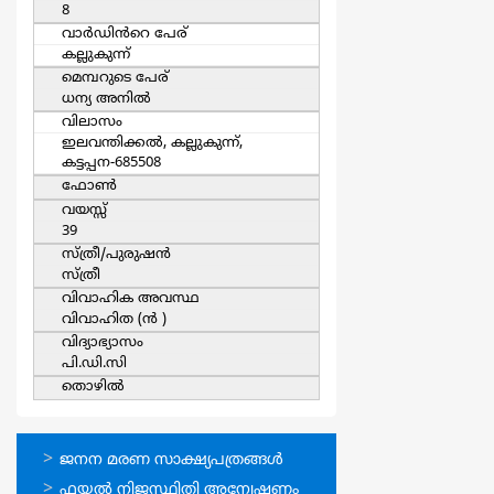
8
വാര്‍ഡിൻറെ പേര്
കല്ലുകുന്ന്
മെമ്പറുടെ പേര്
ധന്യ അനില്‍
വിലാസം
ഇലവന്തിക്കല്‍, കല്ലുകുന്ന്,
കട്ടപ്പന-685508
ഫോൺ
വയസ്സ്
39
സ്ത്രീ/പുരുഷന്‍
സ്ത്രീ
വിവാഹിക അവസ്ഥ
വിവാഹിത (ന്‍ )
വിദ്യാഭ്യാസം
പി.ഡി.സി
തൊഴില്‍
ഓണ്‍ലൈന്‍
ജനന മരണ സാക്ഷ്യപത്രങ്ങള്‍
സേവനങ്ങള്‍
ഫയല്‍ നിജസ്ഥിതി അന്വേഷണം