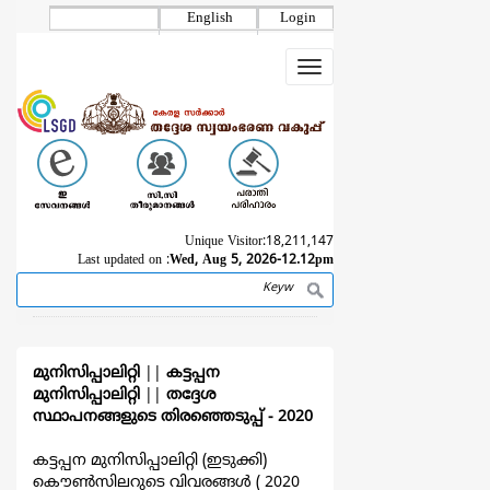
Skip
English
Login
to
main
Toggle
content
navigation
Unique Visitor:
18,211,147
Last updated on :
Wed, Aug 5, 2026-12.12pm
Search
Breadcrumb
മുനിസിപ്പാലിറ്റി
||
കട്ടപ്പന
മുനിസിപ്പാലിറ്റി
||
തദ്ദേശ
സ്ഥാപനങ്ങളുടെ തിരഞ്ഞെടുപ്പ്‌ - 2020
കട്ടപ്പന മുനിസിപ്പാലിറ്റി (ഇടുക്കി)
കൌൺസിലറുടെ വിവരങ്ങള്‍ ( 2020