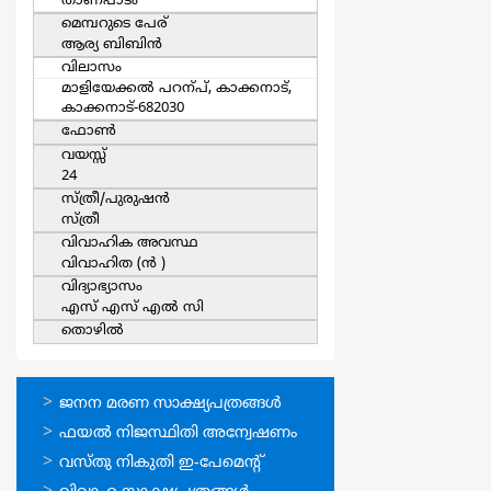
താണപാടം
മെമ്പറുടെ പേര്
ആര്യ ബിബിൻ
വിലാസം
മാളിയേക്കൽ പറന്പ്, കാക്കനാട്,
കാക്കനാട്-682030
ഫോൺ
വയസ്സ്
24
സ്ത്രീ/പുരുഷന്‍
സ്ത്രീ
വിവാഹിക അവസ്ഥ
വിവാഹിത (ന്‍ )
വിദ്യാഭ്യാസം
എസ് എസ് എൽ സി
തൊഴില്‍
ഓണ്‍ലൈന്‍
ജനന മരണ സാക്ഷ്യപത്രങ്ങള്‍
സേവനങ്ങള്‍
ഫയല്‍ നിജസ്ഥിതി അന്വേഷണം
വസ്തു നികുതി ഇ-പേമെന്റ്