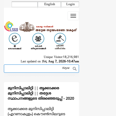
Skip
English
Login
to
main
Toggle
content
navigation
Unique Visitor:
18,216,981
Last updated on :
Fri, Aug 7, 2026-10.47am
Search
Breadcrumb
മുനിസിപ്പാലിറ്റി
||
തൃക്കാക്കര
മുനിസിപ്പാലിറ്റി
||
തദ്ദേശ
സ്ഥാപനങ്ങളുടെ തിരഞ്ഞെടുപ്പ്‌ - 2020
തൃക്കാക്കര മുനിസിപ്പാലിറ്റി
(എറണാകുളം) കൌൺസിലറുടെ