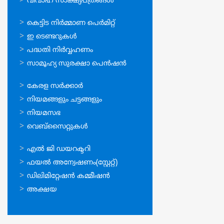
വിവാഹ സാക്ഷ്യപത്രങ്ങള്‍
ഓണ്‍ലൈന്‍
കെട്ടിട നിര്‍മ്മാണ പെര്‍മിറ്റ്‌
സേവനങ്ങള്‍
ഇ ടെണ്ടറുകള്‍
പദ്ധതി നിര്‍വ്വഹണം
സാമൂഹ്യ സുരക്ഷാ പെന്‍ഷന്‍
ഉപയോഗപ്രദമായ
കേരള സര്‍ക്കാര്‍
കണ്ണികള്‍
നിയമങ്ങളും ചട്ടങ്ങളും
നിയമസഭ
വെബ്സൈറ്റുകള്‍
ഉപയോഗപ്രദമായ
എല്‍ ജി ഡയറക്ടറി
കണ്ണികള്‍
ഫയല്‍ അന്വേഷണം(സ്റ്റേറ്റ്)
ഡിലിമിറ്റേഷന്‍ കമ്മീഷന്‍
അക്ഷയ