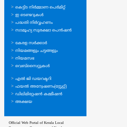
ഓണ്‍ലൈന്‍
കെട്ടിട നിര്‍മ്മാണ പെര്‍മിറ്റ്‌
സേവനങ്ങള്‍
ഇ ടെണ്ടറുകള്‍
പദ്ധതി നിര്‍വ്വഹണം
സാമൂഹ്യ സുരക്ഷാ പെന്‍ഷന്‍
ഉപയോഗപ്രദമായ
കേരള സര്‍ക്കാര്‍
കണ്ണികള്‍
നിയമങ്ങളും ചട്ടങ്ങളും
നിയമസഭ
വെബ്സൈറ്റുകള്‍
ഉപയോഗപ്രദമായ
എല്‍ ജി ഡയറക്ടറി
കണ്ണികള്‍
ഫയല്‍ അന്വേഷണം(സ്റ്റേറ്റ്)
ഡിലിമിറ്റേഷന്‍ കമ്മീഷന്‍
അക്ഷയ
Official Web Portal of Kerala Local