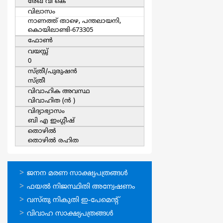
രേഖ വി കെ
വിലാസം
നാണത്ത് താഴെ, പന്തലായനി,
കൊയിലാണ്ടി-673305
ഫോൺ
വയസ്സ്
0
സ്ത്രീ/പുരുഷന്‍
സ്ത്രീ
വിവാഹിക അവസ്ഥ
വിവാഹിത (ന്‍ )
വിദ്യാഭ്യാസം
ബി എ ഇംഗ്ഗീഷ്
തൊഴില്‍
തൊഴില്‍ രഹിത
ഓണ്‍ലൈന്‍
ജനന മരണ സാക്ഷ്യപത്രങ്ങള്‍
സേവനങ്ങള്‍
ഫയല്‍ നിജസ്ഥിതി അന്വേഷണം
വസ്തു നികുതി ഇ-പേമെന്റ്
വിവാഹ സാക്ഷ്യപത്രങ്ങള്‍