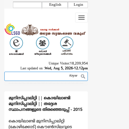
Skip
English
Login
to
main
Toggle
content
navigation
Unique Visitor:
18,209,954
Last updated on :
Wed, Aug 5, 2026-12.12pm
Search
Breadcrumb
മുനിസിപ്പാലിറ്റി
||
കൊയിലാണ്ടി
മുനിസിപ്പാലിറ്റി
||
തദ്ദേശ
സ്ഥാപനങ്ങളുടെ തിരഞ്ഞെടുപ്പ്‌ - 2015
കൊയിലാണ്ടി മുനിസിപ്പാലിറ്റി
(കോഴിക്കോട്) കൌൺസിലറുടെ