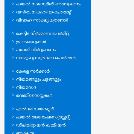
സേവനങ്ങള്‍
ഫയല്‍ നിജസ്ഥിതി അന്വേഷണം
വസ്തു നികുതി ഇ-പേമെന്റ്
വിവാഹ സാക്ഷ്യപത്രങ്ങള്‍
ഓണ്‍ലൈന്‍
കെട്ടിട നിര്‍മ്മാണ പെര്‍മിറ്റ്‌
സേവനങ്ങള്‍
ഇ ടെണ്ടറുകള്‍
പദ്ധതി നിര്‍വ്വഹണം
സാമൂഹ്യ സുരക്ഷാ പെന്‍ഷന്‍
ഉപയോഗപ്രദമായ
കേരള സര്‍ക്കാര്‍
കണ്ണികള്‍
നിയമങ്ങളും ചട്ടങ്ങളും
നിയമസഭ
വെബ്സൈറ്റുകള്‍
ഉപയോഗപ്രദമായ
എല്‍ ജി ഡയറക്ടറി
കണ്ണികള്‍
ഫയല്‍ അന്വേഷണം(സ്റ്റേറ്റ്)
ഡിലിമിറ്റേഷന്‍ കമ്മീഷന്‍
അക്ഷയ