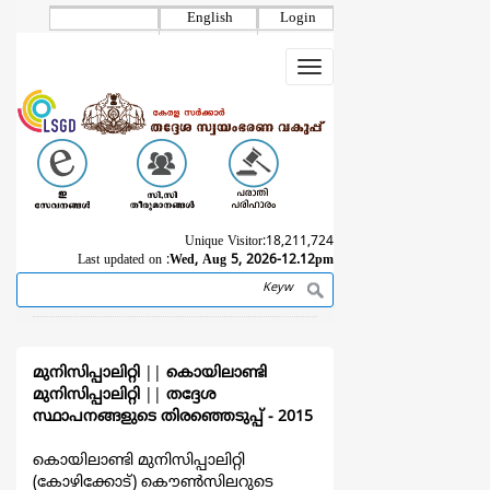
Skip
English
Login
to
main
Toggle
content
navigation
Unique Visitor:
18,211,724
Last updated on :
Wed, Aug 5, 2026-12.12pm
Search
Breadcrumb
മുനിസിപ്പാലിറ്റി
||
കൊയിലാണ്ടി
മുനിസിപ്പാലിറ്റി
||
തദ്ദേശ
സ്ഥാപനങ്ങളുടെ തിരഞ്ഞെടുപ്പ്‌ - 2015
കൊയിലാണ്ടി മുനിസിപ്പാലിറ്റി
(കോഴിക്കോട്) കൌൺസിലറുടെ