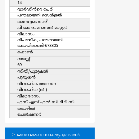
14
വാര്‍ഡിൻറെ പേര്
പന്തലായനി സെന്‍ട്രല്‍
മെമ്പറുടെ പേര്
പി കെ രാമദാസന്‍ മാസ്റ്റര്‍
വിലാസം
വിപഞ്ചിക, പന്തലായനി,
കൊയിലാണ്ടി-673305
ഫോൺ
വയസ്സ്
69
സ്ത്രീ/പുരുഷന്‍
പുരുഷന്‍
വിവാഹിക അവസ്ഥ
വിവാഹിത (ന്‍ )
വിദ്യാഭ്യാസം
എസ് എസ് എല്‍ സി, ടി ടി സി
തൊഴില്‍
പെന്‍ഷണര്‍
ഓണ്‍ലൈന്‍
ജനന മരണ സാക്ഷ്യപത്രങ്ങള്‍