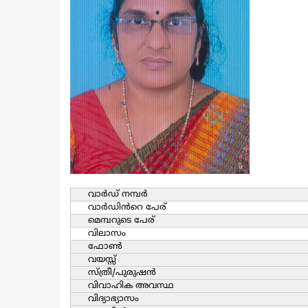
വാര്‍ഡ്‌ നമ്പര്‍
വാര്‍ഡിൻറെ പേര്
മെമ്പറുടെ പേര്
വിലാസം
ഫോൺ
വയസ്സ്
സ്ത്രീ/പുരുഷന്‍
വിവാഹിക അവസ്ഥ
വിദ്യാഭ്യാസം