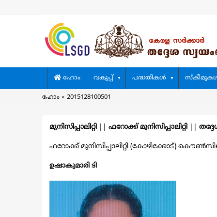
Skip
to
main
content
Main
ഹോം
വകുപ്പ്
പദ്ധതികള്‍
സ്കീമുകള്
navigation
Breadcrumb
ഹോം
2015128100501
മുനിസിപ്പാലിറ്റി
||
ഫറോക്ക് മുനിസിപ്പാലിറ്റി
||
തദ്ദേ
ഫറോക്ക് മുനിസിപ്പാലിറ്റി (കോഴിക്കോട്) കൌൺസിലറു
ഉഷാകുമാരി ടി