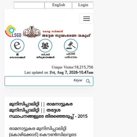
Skip
English
Login
to
main
Toggle
content
navigation
Unique Visitor:
18,215,756
Last updated on :
Fri, Aug 7, 2026-10.47am
Search
Breadcrumb
മുനിസിപ്പാലിറ്റി
||
രാമനാട്ടുകര
മുനിസിപ്പാലിറ്റി
||
തദ്ദേശ
സ്ഥാപനങ്ങളുടെ തിരഞ്ഞെടുപ്പ്‌ - 2015
രാമനാട്ടുകര മുനിസിപ്പാലിറ്റി
(കോഴിക്കോട്) കൌൺസിലറുടെ