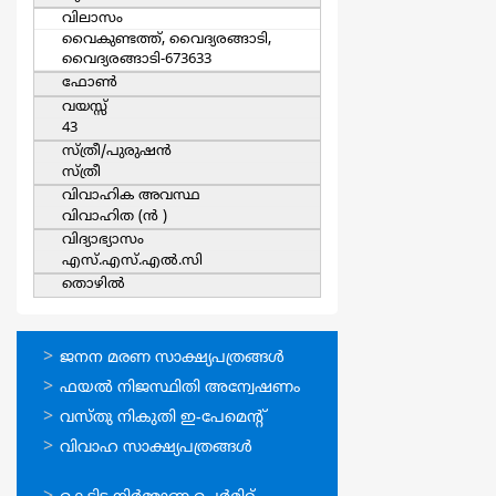
വിലാസം
വൈകുണ്ടത്ത്, വൈദ്യരങ്ങാടി,
വൈദ്യരങ്ങാടി-673633
ഫോൺ
വയസ്സ്
43
സ്ത്രീ/പുരുഷന്‍
സ്ത്രീ
വിവാഹിക അവസ്ഥ
വിവാഹിത (ന്‍ )
വിദ്യാഭ്യാസം
എസ്.എസ്.എല്‍.സി
തൊഴില്‍
ഓണ്‍ലൈന്‍
ജനന മരണ സാക്ഷ്യപത്രങ്ങള്‍
സേവനങ്ങള്‍
ഫയല്‍ നിജസ്ഥിതി അന്വേഷണം
വസ്തു നികുതി ഇ-പേമെന്റ്
വിവാഹ സാക്ഷ്യപത്രങ്ങള്‍