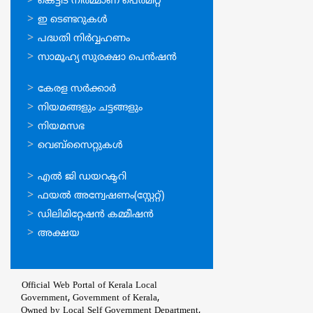
ഓണ്‍ലൈന്‍
കെട്ടിട നിര്‍മ്മാണ പെര്‍മിറ്റ്‌
സേവനങ്ങള്‍
ഇ ടെണ്ടറുകള്‍
പദ്ധതി നിര്‍വ്വഹണം
സാമൂഹ്യ സുരക്ഷാ പെന്‍ഷന്‍
ഉപയോഗപ്രദമായ
കേരള സര്‍ക്കാര്‍
കണ്ണികള്‍
നിയമങ്ങളും ചട്ടങ്ങളും
നിയമസഭ
വെബ്സൈറ്റുകള്‍
ഉപയോഗപ്രദമായ
എല്‍ ജി ഡയറക്ടറി
കണ്ണികള്‍
ഫയല്‍ അന്വേഷണം(സ്റ്റേറ്റ്)
ഡിലിമിറ്റേഷന്‍ കമ്മീഷന്‍
അക്ഷയ
Official Web Portal of Kerala Local
Government, Government of Kerala,
Owned by Local Self Government Department,