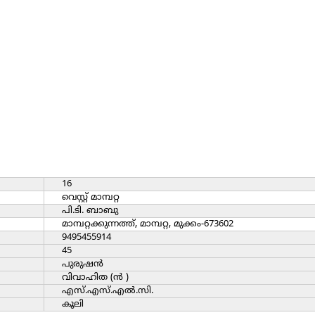
16
വെസ്റ്റ് മാമ്പറ്റ
പി.ടി. ബാബു
മാമ്പറ്റക്കുന്നത്ത്, മാമ്പറ്റ, മുക്കം-673602
9495455914
45
പുരുഷന്‍
വിവാഹിത (ന്‍ )
എസ്.എസ്.എല്‍.സി.
കൂലി