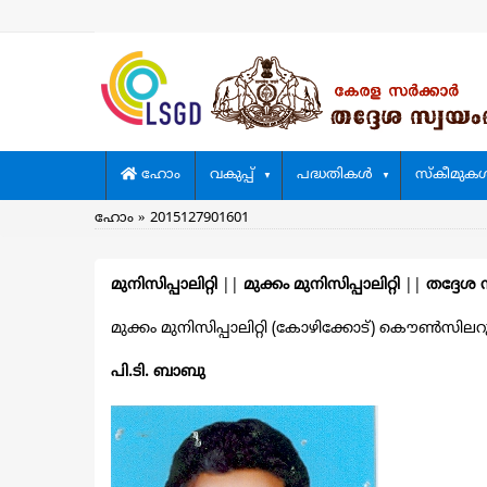
Skip
to
main
content
Main
ഹോം
വകുപ്പ്
പദ്ധതികള്‍
സ്കീമുകള്
navigation
Breadcrumb
ഹോം
2015127901601
മുനിസിപ്പാലിറ്റി
||
മുക്കം മുനിസിപ്പാലിറ്റി
||
തദ്ദേശ 
മുക്കം മുനിസിപ്പാലിറ്റി (കോഴിക്കോട്) കൌൺസിലറുടെ
പി.ടി. ബാബു