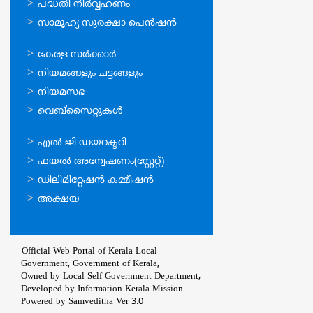
പദ്ധതി നിര്‍വ്വഹണം
സാമൂഹ്യ സുരക്ഷാ പെന്‍ഷന്‍
ഉപയോഗപ്രദമായ
കേരള സര്‍ക്കാര്‍
കണ്ണികള്‍
നിയമങ്ങളും ചട്ടങ്ങളും
നിയമസഭ
വെബ്സൈറ്റുകള്‍
ഉപയോഗപ്രദമായ
എല്‍ ജി ഡയറക്ടറി
കണ്ണികള്‍
ഫയല്‍ അന്വേഷണം(സ്റ്റേറ്റ്)
ഡിലിമിറ്റേഷന്‍ കമ്മീഷന്‍
അക്ഷയ
Official Web Portal of Kerala Local
Government, Government of Kerala,
Owned by Local Self Government Department,
Developed by
Information Kerala Mission
Powered by Samveditha Ver 3.0