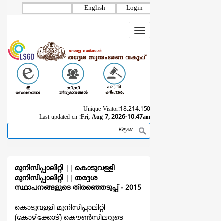
Skip
English
Login
to
main
Toggle
content
navigation
Unique Visitor:
18,214,150
Last updated on :
Fri, Aug 7, 2026-10.47am
Search
Breadcrumb
മുനിസിപ്പാലിറ്റി
||
കൊടുവള്ളി
മുനിസിപ്പാലിറ്റി
||
തദ്ദേശ
സ്ഥാപനങ്ങളുടെ തിരഞ്ഞെടുപ്പ്‌ - 2015
കൊടുവള്ളി മുനിസിപ്പാലിറ്റി
(കോഴിക്കോട്) കൌൺസിലറുടെ