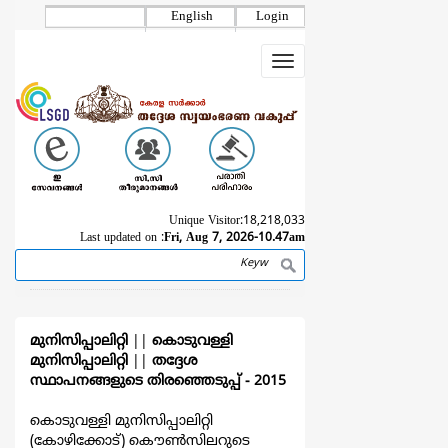
Skip
English
Login
to
main
Toggle
content
navigation
Unique Visitor:
18,218,033
Last updated on :
Fri, Aug 7, 2026-10.47am
Search
Breadcrumb
മുനിസിപ്പാലിറ്റി
||
കൊടുവള്ളി
മുനിസിപ്പാലിറ്റി
||
തദ്ദേശ
സ്ഥാപനങ്ങളുടെ തിരഞ്ഞെടുപ്പ്‌ - 2015
കൊടുവള്ളി മുനിസിപ്പാലിറ്റി
(കോഴിക്കോട്) കൌൺസിലറുടെ