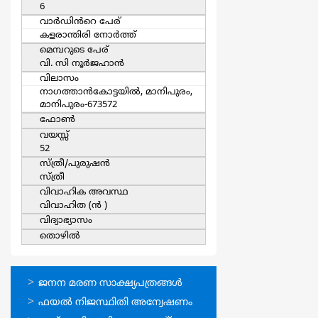
6
വാര്‍ഡിൻറെ പേര്
കളരാന്തിരി നോര്‍ത്ത്
മെമ്പറുടെ പേര്
വി. സി നൂര്‍ജഹാന്‍
വിലാസം
നാഗത്താന്‍കോട്ടയില്‍, മാനിപുരം,
മാനിപുരം-673572
ഫോൺ
വയസ്സ്
52
സ്ത്രീ/പുരുഷന്‍
സ്ത്രീ
വിവാഹിക അവസ്ഥ
വിവാഹിത (ന്‍ )
വിദ്യാഭ്യാസം
തൊഴില്‍
ഓണ്‍ലൈന്‍
ജനന മരണ സാക്ഷ്യപത്രങ്ങള്‍
സേവനങ്ങള്‍
ഫയല്‍ നിജസ്ഥിതി അന്വേഷണം