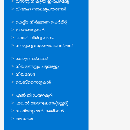
വസ്തു നികുതി ഇ-പേമെന്റ്
വിവാഹ സാക്ഷ്യപത്രങ്ങള്‍
ഓണ്‍ലൈന്‍
കെട്ടിട നിര്‍മ്മാണ പെര്‍മിറ്റ്‌
സേവനങ്ങള്‍
ഇ ടെണ്ടറുകള്‍
പദ്ധതി നിര്‍വ്വഹണം
സാമൂഹ്യ സുരക്ഷാ പെന്‍ഷന്‍
ഉപയോഗപ്രദമായ
കേരള സര്‍ക്കാര്‍
കണ്ണികള്‍
നിയമങ്ങളും ചട്ടങ്ങളും
നിയമസഭ
വെബ്സൈറ്റുകള്‍
ഉപയോഗപ്രദമായ
എല്‍ ജി ഡയറക്ടറി
കണ്ണികള്‍
ഫയല്‍ അന്വേഷണം(സ്റ്റേറ്റ്)
ഡിലിമിറ്റേഷന്‍ കമ്മീഷന്‍
അക്ഷയ