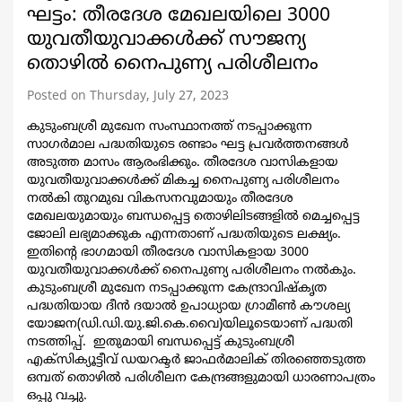
ഘട്ടം: തീരദേശ മേഖലയിലെ 3000
യുവതീയുവാക്കള്‍ക്ക് സൗജന്യ
തൊഴില്‍ നൈപുണ്യ പരിശീലനം
Posted on Thursday, July 27, 2023
കുടുംബശ്രീ മുഖേന സംസ്ഥാനത്ത് നടപ്പാക്കുന്ന
സാഗര്‍മാല പദ്ധതിയുടെ രണ്ടാം ഘട്ട പ്രവര്‍ത്തനങ്ങള്‍
അടുത്ത മാസം ആരംഭിക്കും. തീരദേശ വാസികളായ
യുവതീയുവാക്കള്‍ക്ക് മികച്ച നൈപുണ്യ പരിശീലനം
നല്‍കി തുറമുഖ വികസനവുമായും തീരദേശ
മേഖലയുമായും ബന്ധപ്പെട്ട തൊഴിലിടങ്ങളില്‍ മെച്ചപ്പെട്ട
ജോലി ലഭ്യമാക്കുക എന്നതാണ് പദ്ധതിയുടെ ലക്ഷ്യം.
ഇതിന്‍റെ ഭാഗമായി തീരദേശ വാസികളായ 3000
യുവതീയുവാക്കള്‍ക്ക് നൈപുണ്യ പരിശീലനം നല്‍കും.
കുടുംബശ്രീ മുഖേന നടപ്പാക്കുന്ന കേന്ദ്രാവിഷ്കൃത
പദ്ധതിയായ ദീന്‍ ദയാല്‍ ഉപാധ്യായ ഗ്രാമീണ്‍ കൗശല്യ
യോജന(ഡി.ഡി.യു.ജി.കെ.വൈ)യിലൂടെ
യാണ് പദ്ധതി
നടത്തിപ്പ്. ഇതുമായി ബന്ധപ്പെട്ട് കുടുംബശ്രീ
എക്സിക്യൂട്ടീവ് ഡയറക്ടര്‍ ജാഫര്‍മാലിക് തിരഞ്ഞെടുത്ത
ഒമ്പത് തൊഴില്‍ പരിശീലന കേന്ദ്രങ്ങളുമായി ധാരണാപത്രം
ഒപ്പു വച്ചു.