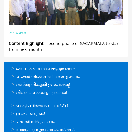
211 views
Content highlight
second phase of SAGARMALA to start
from next month
ഓണ്‍ലൈന്‍
ജനന മരണ സാക്ഷ്യപത്രങ്ങള്‍
സേവനങ്ങള്‍
ഫയല്‍ നിജസ്ഥിതി അന്വേഷണം
വസ്തു നികുതി ഇ-പേമെന്റ്
വിവാഹ സാക്ഷ്യപത്രങ്ങള്‍
ഓണ്‍ലൈന്‍
കെട്ടിട നിര്‍മ്മാണ പെര്‍മിറ്റ്‌
സേവനങ്ങള്‍
ഇ ടെണ്ടറുകള്‍
പദ്ധതി നിര്‍വ്വഹണം
സാമൂഹ്യ സുരക്ഷാ പെന്‍ഷന്‍