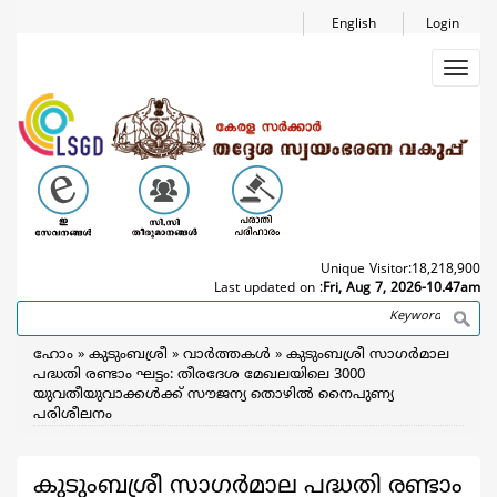
Skip
English
Login
to
main
Toggl
content
navig
Unique Visitor:
18,218,900
Last updated on :
Fri, Aug 7, 2026-10.47am
Search
Breadcrumb
ഹോം
കുടുംബശ്രീ
വാര്‍ത്തകള്‍
കുടുംബശ്രീ സാഗര്‍മാല
പദ്ധതി രണ്ടാം ഘട്ടം: തീരദേശ മേഖലയിലെ 3000
യുവതീയുവാക്കള്‍ക്ക് സൗജന്യ തൊഴില്‍ നൈപുണ്യ
പരിശീലനം
കുടുംബശ്രീ സാഗര്‍മാല പദ്ധതി രണ്ടാം