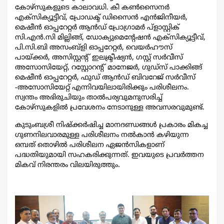
കോഴ്സുകളുടെ കാലാവധി. കീ കണ്‍സൈനര്‍
എക്സിക്യൂട്ടീവ്, പ്രോഡക്ട് ഡിസൈന്‍ എന്‍ജിനീയര്‍,
മെഷീന്‍ ഓപ്പറേറ്റര്‍ ആന്‍ഡ് പ്രോഗ്രാമര്‍ പ്ളാസ്റ്റിക്
സി.എന്‍.സി മില്ലിങ്ങ്, ഡോക്യുമെന്‍റേഷന്‍ എക്സിക്യൂട്ടീവ്,
പി.സി.ബി അസംബ്ളി ഓപ്പറേറ്റര്‍, വെയര്‍ഹൗസ്
പായ്ക്കര്‍, അസിസ്റ്റന്‍റ് ഇലക്ട്രീഷ്യന്‍, ഗസ്റ്റ് സര്‍വീസ്
അസോസിയേറ്റ്, റസ്റ്റോറന്‍റ് മാനേജര്‍, ഗുഡ്സ് പാക്കിങ്ങ്
മെഷീന്‍ ഓപ്പറേറ്റര്‍, ഫുഡ് ആന്‍ഡ് ബിവറേജ് സര്‍വീസ്
-അസോസിയേറ്റ് എന്നിവയിലായിരിക്കും പരിശീലനം.
സ്വന്തം അഭിരുചിയും താല്‍പര്യവുമനുസരിച്ച്
കോഴ്സുകളില്‍ പ്രവേശനം നേടാനുള്ള അവസരവുമുണ്ട്.
കുടുംബശ്രീ നിഷ്ക്കര്‍ഷിച്ച മാനദണ്ഡങ്ങള്‍ പ്രകാരം മികച്ച
ഗുണനിലവാരമുള്ള പരിശീലനം നല്‍കാന്‍ കഴിയുന്ന
ഒമ്പത് തൊഴില്‍ പരിശീലന ഏജന്‍സികളാണ്
പദ്ധതിയുമായി സഹകരിക്കുന്നത്. ഇവയുടെ പ്രവര്‍ത്തന
മികവ് നിരന്തരം വിലയിരുത്തും.