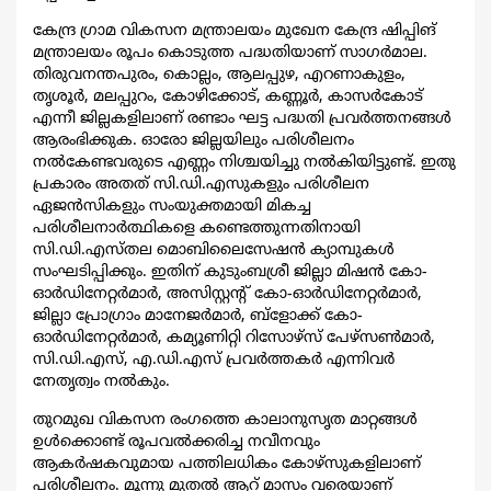
കേന്ദ്ര ഗ്രാമ വികസന മന്ത്രാലയം മുഖേന കേന്ദ്ര ഷിപ്പിങ്
മന്ത്രാലയം രൂപം കൊടുത്ത പദ്ധതിയാണ് സാഗര്‍മാല.
തിരുവനന്തപുരം, കൊല്ലം, ആലപ്പുഴ, എറണാകുളം,
തൃശൂര്‍, മലപ്പുറം, കോഴിക്കോട്, കണ്ണൂര്‍, കാസര്‍കോട്
എന്നീ ജില്ലകളിലാണ് രണ്ടാം ഘട്ട പദ്ധതി പ്രവര്‍ത്തനങ്ങള്‍
ആരംഭിക്കുക. ഓരോ ജില്ലയിലും പരിശീലനം
നല്‍കേണ്ടവരുടെ എണ്ണം നിശ്ചയിച്ചു നല്‍കിയിട്ടുണ്ട്. ഇതു
പ്രകാരം അതത് സി.ഡി.എസുകളും പരിശീലന
ഏജന്‍സികളും സംയുക്തമായി മികച്ച
പരിശീലനാര്‍ത്ഥികളെ കണ്ടെത്തുന്നതിനായി
സി.ഡി.എസ്തല മൊബിലൈസേഷന്‍ ക്യാമ്പുകള്‍
സംഘടിപ്പിക്കും. ഇതിന് കുടുംബശ്രീ ജില്ലാ മിഷന്‍ കോ-
ഓര്‍ഡിനേറ്റര്‍മാര്‍, അസിസ്റ്റന്‍റ് കോ-ഓര്‍ഡിനേറ്റര്‍മാര്‍,
ജില്ലാ പ്രോഗ്രാം മാനേജര്‍മാര്‍, ബ്ളോക്ക് കോ-
ഓര്‍ഡിനേറ്റര്‍മാര്‍, കമ്യൂണിറ്റി റിസോഴ്സ് പേഴ്സണ്‍മാര്‍,
സി.ഡി.എസ്, എ.ഡി.എസ് പ്രവര്‍ത്തകര്‍ എന്നിവര്‍
നേതൃത്വം നല്‍കും.
തുറമുഖ വികസന രംഗത്തെ കാലാനുസൃത മാറ്റങ്ങള്‍
ഉള്‍ക്കൊണ്ട് രൂപവല്‍ക്കരിച്ച നവീനവും
ആകര്‍ഷകവുമായ പത്തിലധികം കോഴ്സുകളിലാണ്
പരിശീലനം. മൂന്നു മുതല്‍ ആറ് മാസം വരെയാണ്