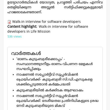
ഉദ്യോഗാർത്ഥികള്‍ യോഗ്യത, പ്രവൃത്തി പരിചയം എന്നിവ
തെളിയിക്കുന്ന അസ്സൽ സർട്ടിഫിക്കറ്റുകളുമായി
ഹാജരാകേണ്ടതാണ്.
Walk-in interview for software developers
Content highlight
Walk-in interview for software
developers in Life Mission
536 views
വാര്‍ത്തകള്‍
'ഓണം കുടുംബശ്രീക്കൊപ്പം' -
സംസ്ഥാനത്തുടനീളം ഓണം വിപണന മേളകള്‍
സംഘടിപ്പിക്കും
നാഷണൽ സപ്പോർട്ടീവ് സൂപ്പർവിഷൻ
ഫ്രെയിംവർക്ക്- കുടുംബശ്രീ സി.ഡി.എസുകളെ
ശക്തിപ്പെടുത്താൻ കർമ്മപദ്ധതി
കുടുംബശ്രീയിൽ കർക്കിടക ആഘോഷം
നാഷണൽ സപ്പോർട്ടീവ് സൂപ്പർവിഷൻ
ഫ്രെയിംവർക്ക്: ദേശീയതല പ്രതിനിധികളുടെ ശ്രദ്ധ
നേടി കുടുംബശ്രീയുടെ മികവ്