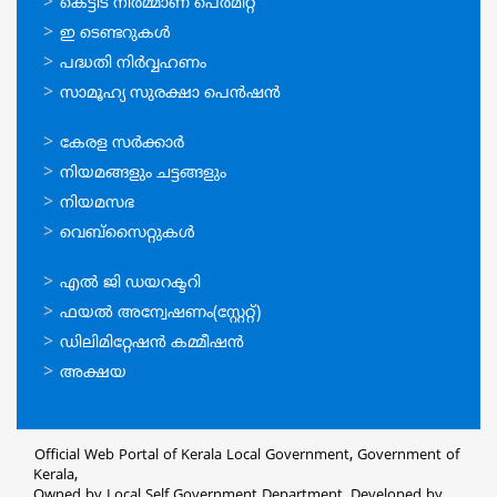
ഓണ്‍ലൈന്‍
കെട്ടിട നിര്‍മ്മാണ പെര്‍മിറ്റ്‌
സേവനങ്ങള്‍
ഇ ടെണ്ടറുകള്‍
പദ്ധതി നിര്‍വ്വഹണം
സാമൂഹ്യ സുരക്ഷാ പെന്‍ഷന്‍
ഉപയോഗപ്രദമായ
കേരള സര്‍ക്കാര്‍
കണ്ണികള്‍
നിയമങ്ങളും ചട്ടങ്ങളും
നിയമസഭ
വെബ്സൈറ്റുകള്‍
ഉപയോഗപ്രദമായ
എല്‍ ജി ഡയറക്ടറി
കണ്ണികള്‍
ഫയല്‍ അന്വേഷണം(സ്റ്റേറ്റ്)
ഡിലിമിറ്റേഷന്‍ കമ്മീഷന്‍
അക്ഷയ
Official Web Portal of Kerala Local Government, Government of
Kerala,
Owned by Local Self Government Department, Developed by