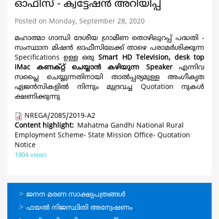
ഓഫീസ് - ക്വട്ടേഷന്‍ അറിയിപ്പ്
Posted on Monday, September 28, 2020
മഹാത്മാ ഗാന്ധി ദേശീയ ഗ്രാമീണ തൊഴിലുറപ്പ് പദ്ധതി -
സംസ്ഥാന മിഷന്‍ ഓഫീസിലേക്ക് താഴെ പരാമര്‍ശിക്കുന്ന
Specifications ഉള്ള ഒരു
Smart HD Television, desk top
iMac കണക്റ്റ് ചെയ്യാന്‍ കഴിയുന്ന Speaker
എന്നിവ
സപ്ലൈ ചെയ്യുന്നതിനായി താല്‍പ്പര്യമുള്ള അംഗീകൃത
ഏജന്‍സികളില്‍ നിന്നും മുദ്രവച്ച Quotation നുകള്‍
ക്ഷണിക്കുന്നു
NREGA/2085/2019-A2
Content highlight
Mahatma Gandhi National Rural
Employment Scheme- State Mission Office- Quotation
Notice
1904 views
ഓണ്‍ലൈന്‍
ജനന മരണ സാക്ഷ്യപത്രങ്ങള്‍
സേവനങ്ങള്‍
ഫയല്‍ നിജസ്ഥിതി അന്വേഷണം