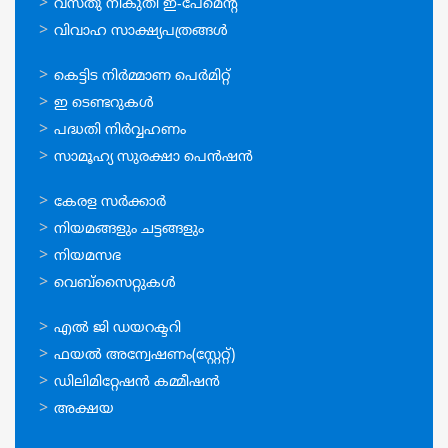
വസ്തു നികുതി ഇ-പേമെന്റ്
വിവാഹ സാക്ഷ്യപത്രങ്ങള്‍
ഓണ്‍ലൈന്‍
കെട്ടിട നിര്‍മ്മാണ പെര്‍മിറ്റ്‌
സേവനങ്ങള്‍
ഇ ടെണ്ടറുകള്‍
പദ്ധതി നിര്‍വ്വഹണം
സാമൂഹ്യ സുരക്ഷാ പെന്‍ഷന്‍
ഉപയോഗപ്രദമായ
കേരള സര്‍ക്കാര്‍
കണ്ണികള്‍
നിയമങ്ങളും ചട്ടങ്ങളും
നിയമസഭ
വെബ്സൈറ്റുകള്‍
ഉപയോഗപ്രദമായ
എല്‍ ജി ഡയറക്ടറി
കണ്ണികള്‍
ഫയല്‍ അന്വേഷണം(സ്റ്റേറ്റ്)
ഡിലിമിറ്റേഷന്‍ കമ്മീഷന്‍
അക്ഷയ