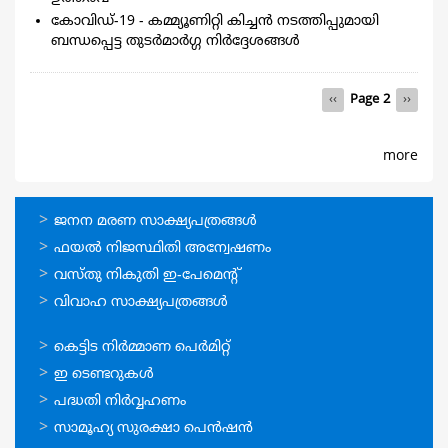
കോവിഡ്-19 - കമ്മ്യൂണിറ്റി കിച്ചൻ നടത്തിപ്പുമായി
ബന്ധപ്പെട്ട തുടർമാർഗ്ഗ നിർദ്ദേശങ്ങൾ
Pagination
Previous
‹‹
Page 2
Next
››
page
page
more
ഓണ്‍ലൈന്‍
ജനന മരണ സാക്ഷ്യപത്രങ്ങള്‍
സേവനങ്ങള്‍
ഫയല്‍ നിജസ്ഥിതി അന്വേഷണം
വസ്തു നികുതി ഇ-പേമെന്റ്
വിവാഹ സാക്ഷ്യപത്രങ്ങള്‍
ഓണ്‍ലൈന്‍
കെട്ടിട നിര്‍മ്മാണ പെര്‍മിറ്റ്‌
സേവനങ്ങള്‍
ഇ ടെണ്ടറുകള്‍
പദ്ധതി നിര്‍വ്വഹണം
സാമൂഹ്യ സുരക്ഷാ പെന്‍ഷന്‍