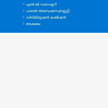
ഉപയോഗപ്രദമായ
എല്‍ ജി ഡയറക്ടറി
കണ്ണികള്‍
ഫയല്‍ അന്വേഷണം(സ്റ്റേറ്റ്)
ഡിലിമിറ്റേഷന്‍ കമ്മീഷന്‍
അക്ഷയ