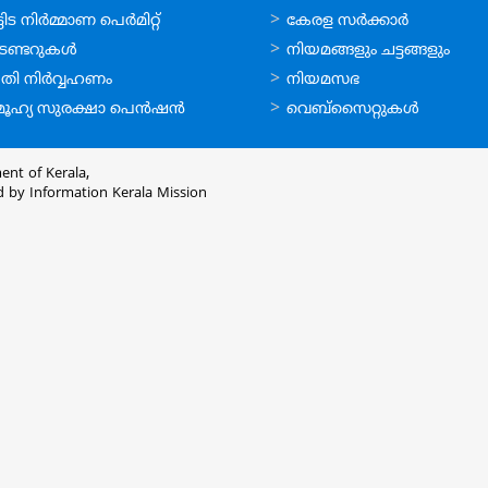
ലൈന്‍
ഉപയോഗപ്രദമായ
ിട നിര്‍മ്മാണ പെര്‍മിറ്റ്‌
കേരള സര്‍ക്കാര്‍
്ങള്‍
കണ്ണികള്‍
െണ്ടറുകള്‍
നിയമങ്ങളും ചട്ടങ്ങളും
തി നിര്‍വ്വഹണം
നിയമസഭ
ൂഹ്യ സുരക്ഷാ പെന്‍ഷന്‍
വെബ്സൈറ്റുകള്‍
ent of Kerala,
d by
Information Kerala Mission