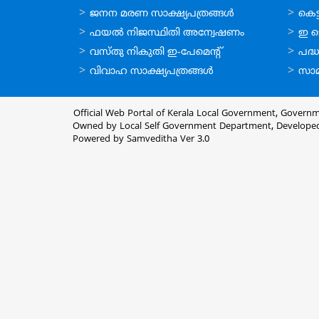
ഓണ്‍ലൈന്‍
ഓണ്‍
ജനന മരണ സാക്ഷ്യപത്രങ്ങള്‍
കെട്ട
സേവനങ്ങള്‍
സേവനങ
ഫയല്‍ നിജസ്ഥിതി അന്വേഷണം
ഇ ട
വസ്തു നികുതി ഇ-പേമെന്റ്
പദ്ധ
വിവാഹ സാക്ഷ്യപത്രങ്ങള്‍
സാമ
Official Web Portal of Kerala Local Government, Governm
Owned by Local Self Government Department, Develope
Powered by Samveditha Ver 3.0