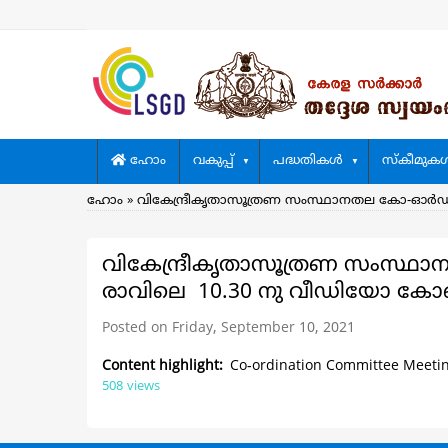
Skip
to
main
content
Main
ഹോം
വകുപ്പ്
പദ്ധതികള്‍
സ്കീമുകള്
navigation
Breadcrumb
ഹോം
വികേന്ദ്രീകൃതാസൂത്രണ സംസ്ഥാനതല കോ-ഓര്‍ഡി
വികേന്ദ്രീകൃതാസൂത്രണ സംസ്ഥാന
രാവിലെ 10.30 നു വീഡിയോ കോ
Posted on Friday, September 10, 2021
Content highlight
Co-ordination Committee Meeting
508 views