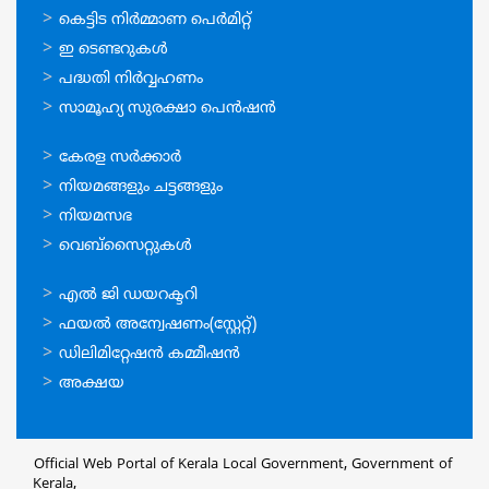
ഓണ്‍ലൈന്‍
കെട്ടിട നിര്‍മ്മാണ പെര്‍മിറ്റ്‌
സേവനങ്ങള്‍
ഇ ടെണ്ടറുകള്‍
പദ്ധതി നിര്‍വ്വഹണം
സാമൂഹ്യ സുരക്ഷാ പെന്‍ഷന്‍
ഉപയോഗപ്രദമായ
കേരള സര്‍ക്കാര്‍
കണ്ണികള്‍
നിയമങ്ങളും ചട്ടങ്ങളും
നിയമസഭ
വെബ്സൈറ്റുകള്‍
ഉപയോഗപ്രദമായ
എല്‍ ജി ഡയറക്ടറി
കണ്ണികള്‍
ഫയല്‍ അന്വേഷണം(സ്റ്റേറ്റ്)
ഡിലിമിറ്റേഷന്‍ കമ്മീഷന്‍
അക്ഷയ
Official Web Portal of Kerala Local Government, Government of
Kerala,