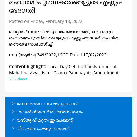
മഹാത്മാപുരസ്കാരങ്ങളുടെ എണ്ണം-
ഭേദഗതി
Posted on Friday, February 18, 2022
തദ്ദേശ ദിനാഘോഷം-ഗ്രാമപഞ്ചായത്തുകൾക്കു
ള്ള
മഹാത്മാപുരസ്കാരങ്ങളുടെ എണ്ണം-ഭേദഗതി ചെയ്ത
ഉത്തരവ് സംബന്ധിച്ച്
സ.ഉ(ആര്‍.ടി) 349/2022/LSGD Dated 17/02/2022
Content highlight
Local Day Celebration-Number of
Mahatma Awards for Grama Panchayats-Amendment
235 views
ഓണ്‍ലൈന്‍
ജനന മരണ സാക്ഷ്യപത്രങ്ങള്‍
സേവനങ്ങള്‍
ഫയല്‍ നിജസ്ഥിതി അന്വേഷണം
വസ്തു നികുതി ഇ-പേമെന്റ്
വിവാഹ സാക്ഷ്യപത്രങ്ങള്‍