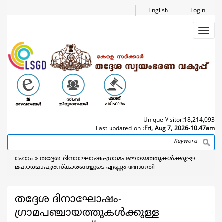
Skip
English
Login
to
main
Toggl
content
navig
Unique Visitor:
18,214,093
Last updated on :
Fri, Aug 7, 2026-10.47am
Search
Breadcrumb
ഹോം
തദ്ദേശ ദിനാഘോഷം-ഗ്രാമപഞ്ചായത്തുകൾക്കുള്ള
മഹാത്മാപുരസ്കാരങ്ങളുടെ എണ്ണം-ഭേദഗതി
തദ്ദേശ ദിനാഘോഷം-
ഗ്രാമപഞ്ചായത്തുകൾക്കുള്ള