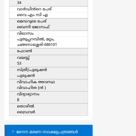
34
വാര്‍ഡിൻറെ പേര്
വൈ എം സി എ
മെമ്പറുടെ പേര്
ബെന്നി ജോസഫ്
വിലാസം
പുതുപ്പറമ്പില്‍, മറ്റം,
ചങ്ങനാശ്ശേരി-686101
ഫോൺ
വയസ്സ്
53
സ്ത്രീ/പുരുഷന്‍
പുരുഷന്‍
വിവാഹിക അവസ്ഥ
വിവാഹിത (ന്‍ )
വിദ്യാഭ്യാസം
8
തൊഴില്‍
ഡ്രൈവര്‍
ഓണ്‍ലൈന്‍
ജനന മരണ സാക്ഷ്യപത്രങ്ങള്‍