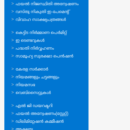
സേവനങ്ങള്‍
ഫയല്‍ നിജസ്ഥിതി അന്വേഷണം
വസ്തു നികുതി ഇ-പേമെന്റ്
വിവാഹ സാക്ഷ്യപത്രങ്ങള്‍
ഓണ്‍ലൈന്‍
കെട്ടിട നിര്‍മ്മാണ പെര്‍മിറ്റ്‌
സേവനങ്ങള്‍
ഇ ടെണ്ടറുകള്‍
പദ്ധതി നിര്‍വ്വഹണം
സാമൂഹ്യ സുരക്ഷാ പെന്‍ഷന്‍
ഉപയോഗപ്രദമായ
കേരള സര്‍ക്കാര്‍
കണ്ണികള്‍
നിയമങ്ങളും ചട്ടങ്ങളും
നിയമസഭ
വെബ്സൈറ്റുകള്‍
ഉപയോഗപ്രദമായ
എല്‍ ജി ഡയറക്ടറി
കണ്ണികള്‍
ഫയല്‍ അന്വേഷണം(സ്റ്റേറ്റ്)
ഡിലിമിറ്റേഷന്‍ കമ്മീഷന്‍
അക്ഷയ