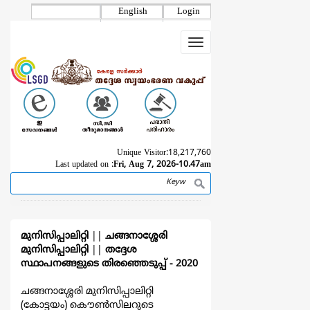
Skip
English
Login
to
main
Toggle
content
navigation
Unique Visitor:
18,217,760
Last updated on :
Fri, Aug 7, 2026-10.47am
Search
Breadcrumb
മുനിസിപ്പാലിറ്റി
||
ചങ്ങനാശ്ശേരി
മുനിസിപ്പാലിറ്റി
||
തദ്ദേശ
സ്ഥാപനങ്ങളുടെ തിരഞ്ഞെടുപ്പ്‌ - 2020
ചങ്ങനാശ്ശേരി മുനിസിപ്പാലിറ്റി
(കോട്ടയം) കൌൺസിലറുടെ