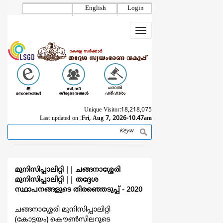
Skip
English
Login
to
main
Toggle
content
navigation
Unique Visitor:
18,218,075
Last updated on :
Fri, Aug 7, 2026-10.47am
Search
Breadcrumb
മുനിസിപ്പാലിറ്റി
||
ചങ്ങനാശ്ശേരി
മുനിസിപ്പാലിറ്റി
||
തദ്ദേശ
സ്ഥാപനങ്ങളുടെ തിരഞ്ഞെടുപ്പ്‌ - 2020
ചങ്ങനാശ്ശേരി മുനിസിപ്പാലിറ്റി
(കോട്ടയം) കൌൺസിലറുടെ