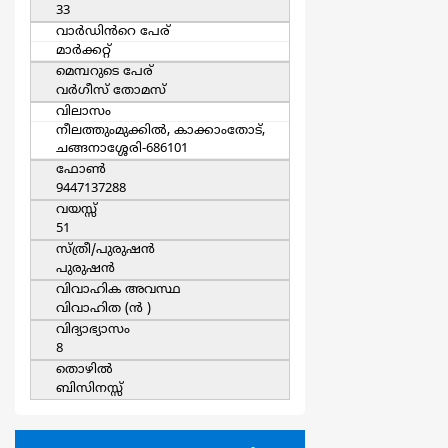
33
വാര്‍ഡിൻറെ പേര്
മാര്‍ക്കറ്റ്
മെമ്പറുടെ പേര്
വര്‍ഗീസ് തോമസ്
വിലാസം
നീലത്തുംമുക്കില്‍, കാക്കാംതോട്,
ചങ്ങനാശ്ശേരി-686101
ഫോൺ
9447137288
വയസ്സ്
51
സ്ത്രീ/പുരുഷന്‍
പുരുഷന്‍
വിവാഹിക അവസ്ഥ
വിവാഹിത (ന്‍ )
വിദ്യാഭ്യാസം
8
തൊഴില്‍
ബിസിനസ്സ്