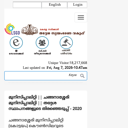
Skip
English
Login
to
main
Toggle
content
navigation
Unique Visitor:
18,217,668
Last updated on :
Fri, Aug 7, 2026-10.47am
Search
Breadcrumb
മുനിസിപ്പാലിറ്റി
||
ചങ്ങനാശ്ശേരി
മുനിസിപ്പാലിറ്റി
||
തദ്ദേശ
സ്ഥാപനങ്ങളുടെ തിരഞ്ഞെടുപ്പ്‌ - 2020
ചങ്ങനാശ്ശേരി മുനിസിപ്പാലിറ്റി
(കോട്ടയം) കൌൺസിലറുടെ