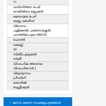
11
വാര്‍ഡിൻറെ പേര്
റെയില്‍വേ സ്റ്റേഷന്‍
മെമ്പറുടെ പേര്
ടെസ്സ വര്‍ഗീസ്
വിലാസം
പുളിക്കല്‍, ചങ്ങനാശ്ശേരി,
ഫാത്തിമാപുരം-686102
ഫോൺ
വയസ്സ്
43
സ്ത്രീ/പുരുഷന്‍
സ്ത്രീ
വിവാഹിക അവസ്ഥ
വിവാഹിത (ന്‍ )
വിദ്യാഭ്യാസം
പ്രീഡിഗ്രി
തൊഴില്‍
ബ്യൂട്ടീഷ്യന്‍
ഓണ്‍ലൈന്‍
ജനന മരണ സാക്ഷ്യപത്രങ്ങള്‍