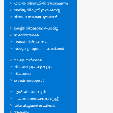
സേവനങ്ങള്‍
ഫയല്‍ നിജസ്ഥിതി അന്വേഷണം
വസ്തു നികുതി ഇ-പേമെന്റ്
വിവാഹ സാക്ഷ്യപത്രങ്ങള്‍
ഓണ്‍ലൈന്‍
കെട്ടിട നിര്‍മ്മാണ പെര്‍മിറ്റ്‌
സേവനങ്ങള്‍
ഇ ടെണ്ടറുകള്‍
പദ്ധതി നിര്‍വ്വഹണം
സാമൂഹ്യ സുരക്ഷാ പെന്‍ഷന്‍
ഉപയോഗപ്രദമായ
കേരള സര്‍ക്കാര്‍
കണ്ണികള്‍
നിയമങ്ങളും ചട്ടങ്ങളും
നിയമസഭ
വെബ്സൈറ്റുകള്‍
ഉപയോഗപ്രദമായ
എല്‍ ജി ഡയറക്ടറി
കണ്ണികള്‍
ഫയല്‍ അന്വേഷണം(സ്റ്റേറ്റ്)
ഡിലിമിറ്റേഷന്‍ കമ്മീഷന്‍
അക്ഷയ