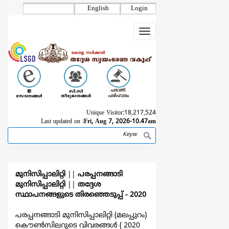
Skip
English
Login
to
main
Toggle
content
navigation
Unique Visitor:
18,217,524
Last updated on :
Fri, Aug 7, 2026-10.47am
Search
Breadcrumb
മുനിസിപ്പാലിറ്റി
||
പരപ്പനങ്ങാടി
മുനിസിപ്പാലിറ്റി
||
തദ്ദേശ
സ്ഥാപനങ്ങളുടെ തിരഞ്ഞെടുപ്പ്‌ - 2020
പരപ്പനങ്ങാടി മുനിസിപ്പാലിറ്റി (മലപ്പുറം)
കൌൺസിലറുടെ വിവരങ്ങള്‍ ( 2020