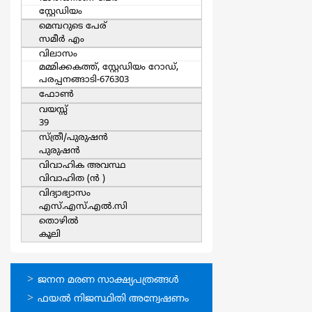
സ്റ്റേഡിയം
മെമ്പറുടെ പേര്
സമീര്‍ എം
വിലാസം
മമ്മിക്കകത്ത്, സ്റ്റേഡിയം റോഡ്,
പരപ്പനങ്ങാടി-676303
ഫോൺ
വയസ്സ്
39
സ്ത്രീ/പുരുഷന്‍
പുരുഷന്‍
വിവാഹിക അവസ്ഥ
വിവാഹിത (ന്‍ )
വിദ്യാഭ്യാസം
എസ്.എസ്.എല്‍.സി
തൊഴില്‍
കൂലി
ഓണ്‍ലൈന്‍
ജനന മരണ സാക്ഷ്യപത്രങ്ങള്‍
സേവനങ്ങള്‍
ഫയല്‍ നിജസ്ഥിതി അന്വേഷണം