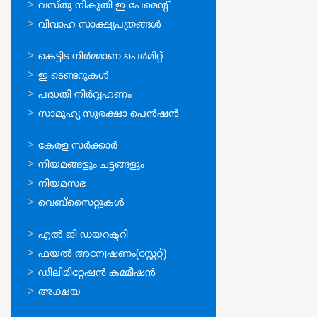
വസ്തു നികുതി ഇ-പേമെന്റ്
വിവാഹ സാക്ഷ്യപത്രങ്ങള്‍
ഓണ്‍ലൈന്‍
കെട്ടിട നിര്‍മ്മാണ പെര്‍മിറ്റ്‌
സേവനങ്ങള്‍
ഇ ടെണ്ടറുകള്‍
പദ്ധതി നിര്‍വ്വഹണം
സാമൂഹ്യ സുരക്ഷാ പെന്‍ഷന്‍
ഉപയോഗപ്രദമായ
കേരള സര്‍ക്കാര്‍
കണ്ണികള്‍
നിയമങ്ങളും ചട്ടങ്ങളും
നിയമസഭ
വെബ്സൈറ്റുകള്‍
ഉപയോഗപ്രദമായ
എല്‍ ജി ഡയറക്ടറി
കണ്ണികള്‍
ഫയല്‍ അന്വേഷണം(സ്റ്റേറ്റ്)
ഡിലിമിറ്റേഷന്‍ കമ്മീഷന്‍
അക്ഷയ