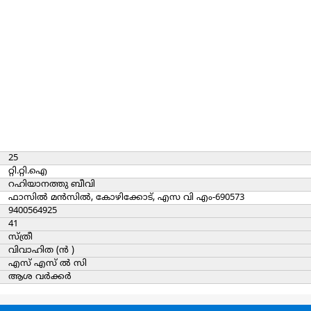
25
റ്റി.റ്റി.ഐ
റഹിയാനത്തു ബീവി
ഫാസിൽ മൻസിൽ, കോഴിക്കോട്, എസ വി എം-690573
9400564925
41
സ്ത്രീ
വിവാഹിത (ന്‍ )
എസ് എസ് ൽ സി
ആശ വർക്കർ