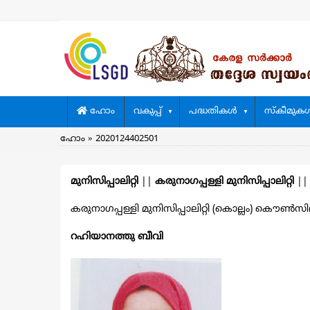
Skip
to
main
content
Main
ഹോം
വകുപ്പ്
പദ്ധതികള്‍
സ്കീമുകള്
navigation
Breadcrumb
ഹോം
2020124402501
മുനിസിപ്പാലിറ്റി
||
കരുനാഗപ്പള്ളി മുനിസിപ്പാലിറ്റി
|
കരുനാഗപ്പള്ളി മുനിസിപ്പാലിറ്റി (കൊല്ലം) കൌൺസിലറ
റഹിയാനത്തു ബീവി