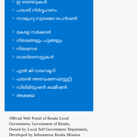
സേവനങ്ങള്‍
ഇ ടെണ്ടറുകള്‍
പദ്ധതി നിര്‍വ്വഹണം
സാമൂഹ്യ സുരക്ഷാ പെന്‍ഷന്‍
ഉപയോഗപ്രദമായ
കേരള സര്‍ക്കാര്‍
കണ്ണികള്‍
നിയമങ്ങളും ചട്ടങ്ങളും
നിയമസഭ
വെബ്സൈറ്റുകള്‍
ഉപയോഗപ്രദമായ
എല്‍ ജി ഡയറക്ടറി
കണ്ണികള്‍
ഫയല്‍ അന്വേഷണം(സ്റ്റേറ്റ്)
ഡിലിമിറ്റേഷന്‍ കമ്മീഷന്‍
അക്ഷയ
Official Web Portal of Kerala Local
Government, Government of Kerala,
Owned by Local Self Government Department,
Developed by
Information Kerala Mission