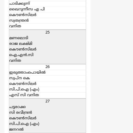
പാടിക്കുന്ന്
ഖൈറുന്നീസ എ പി
കൌൺസിലർ
സ്വതന്ത്രന്‍
വനിത
25
മണലൊടി
രാജ ലക്ഷ്മി
കൌൺസിലർ
ഐ.എന്‍.സി
വനിത
26
ഇരുത്താംപൊയില്‍
സ്വപ്ന കെ
കൌൺസിലർ
സി.പി.ഐ (എം)
എസ്‌ സി വനിത
27
പട്ടരാക്ക
സി രവീന്ദ്രന്‍
കൌൺസിലർ
സി.പി.ഐ (എം)
ജനറല്‍