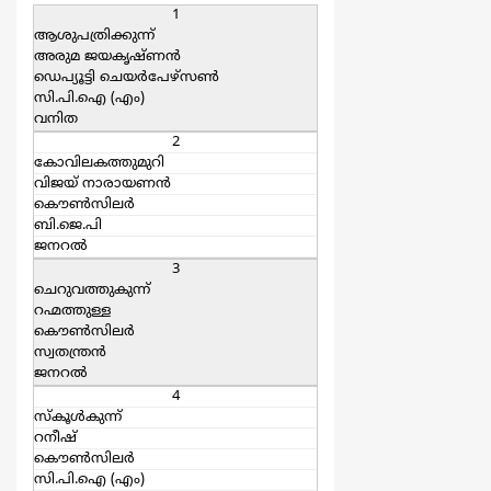
1
ആശുപത്രിക്കുന്ന്
അരുമ ജയകൃഷ്ണ‍ന്‍
ഡെപ്യൂട്ടി ചെയര്‍പേഴ്സണ്‍
സി.പി.ഐ (എം)
വനിത
2
കോവിലകത്തുമുറി
വിജയ് നാരായണന്‍
കൌൺസിലർ
ബി.ജെ.പി
ജനറല്‍
3
ചെറുവത്തുകുന്ന്
റഹ്മത്തുള്ള
കൌൺസിലർ
സ്വതന്ത്രന്‍
ജനറല്‍
4
സ്കൂള്‍കുന്ന്
റനീഷ്
കൌൺസിലർ
സി.പി.ഐ (എം)