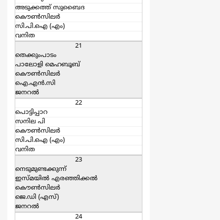
അടുക്കത്ത് സുബൈദ
കൌൺസിലർ
സി.പി.ഐ (എം)
വനിത
21
തെക്കുംപാടം
പാലോളി മെഹബൂബ്
കൌൺസിലർ
ഐ.എന്‍.സി
ജനറല്‍
22
പൊട്ടിപ്പാറ
സനില പി
കൌൺസിലർ
സി.പി.ഐ (എം)
വനിത
23
നെടുമുണ്ടക്കുന്ന്
ഇസ്മയില്‍ എരഞ്ഞിക്കല്‍
കൌൺസിലർ
ജെ.ഡി (എസ്)
ജനറല്‍
24