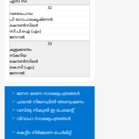
എസ്‌ സി
32
വരടേംപാടം
പി ഗോപാലകൃഷ്ണന്‍
കൌൺസിലർ
സി.പി.ഐ (എം)
ജനറല്‍
33
കുളക്കണ്ടം
സ്കറിയ
കൌൺസിലർ
കെ.സി (എം)
ജനറല്‍
ഓണ്‍ലൈന്‍
ജനന മരണ സാക്ഷ്യപത്രങ്ങള്‍
സേവനങ്ങള്‍
ഫയല്‍ നിജസ്ഥിതി അന്വേഷണം
വസ്തു നികുതി ഇ-പേമെന്റ്
വിവാഹ സാക്ഷ്യപത്രങ്ങള്‍
ഓണ്‍ലൈന്‍
കെട്ടിട നിര്‍മ്മാണ പെര്‍മിറ്റ്‌