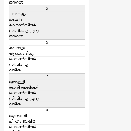
ജനറല്‍
5
ചാരങ്കുളം
ജംഷീദ്
കൌൺസിലർ
സി.പി.ഐ (എം)
ജനറല്‍
6
കരിമ്പുഴ
യു കെ ബിന്ദു
കൌൺസിലർ
സി.പി.ഐ
വനിത
7
മുമ്മുള്ളി
രജനി അജിത്ത്
കൌൺസിലർ
സി.പി.ഐ (എം)
വനിത
8
മയ്യന്താനി
പി എം ബഷീര്‍
കൌൺസിലർ