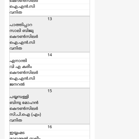
കൌൺസിലർ
ഐ.എന്‍.സി
വനിത
13
പാത്തിപ്പാറ
സാലി ബിജു
കൌൺസിലർ
ഐ.എന്‍.സി
വനിത
14
ഏനാന്തി
വി എ കരീം
കൌൺസിലർ
ഐ.എന്‍.സി
ജനറല്‍
15
പയ്യമ്പള്ളി
ബിന്ദു മോഹന്‍
കൌൺസിലർ
സി.പി.ഐ (എം)
വനിത
16
ഇയ്യംമട