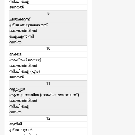
സി.പി.ഐ
ജനറല്‍
9
ചന്തക്കുന്ന്
ശ്രീജ വെട്ടത്തേഴത്ത്
കൌൺസിലർ
ഐ.എന്‍.സി
വനിത
10
മുക്കട്ട
അഷ്റഫ് മങ്ങാട്ട്
കൌൺസിലർ
സി.പി.ഐ (എം)
ജനറല്‍
11
വല്ലുപ്പുഴ
ആസ്യാ നാജിയ (നാജിയ ഷാനവാസ്)
കൌൺസിലർ
സി.പി.ഐ
വനിത
12
മുതീരി
ശ്രീജ ചന്ദ്രന്‍