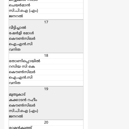
മാട്ടുമ്മല്‍ സലീം
ചെയര്‍മാന്‍
സി.പി.ഐ (എം)
ജനറല്‍
17
വീട്ടിച്ചാല്‍
ഷേര്‍ളി മോള്‍
കൌൺസിലർ
ഐ.എന്‍.സി
വനിത
18
തോണിപ്പൊയില്‍
റസിയ സി കെ
കൌൺസിലർ
ഐ.എന്‍.സി
വനിത
19
മുതുകാട്
കക്കാടന്‍ റഹീം
കൌൺസിലർ
സി.പി.ഐ (എം)
ജനറല്‍
20
രാമന്‍കുത്ത്