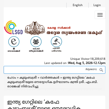
Skip
English
Login
to
main
Toggl
content
navig
Unique Visitor:
18,209,618
Last updated on :
Wed, Aug 5, 2026-12.12pm
Search
Breadcrumb
ഹോം
കുടുംബശ്രീ
വാര്‍ത്തകള്‍
ഇന്ത്യ ഗേറ്റിലെ ‘കഫേ
കുടുംബശ്രീ’യുടെ ഔദ്യോഗിക ഉദ്ഘാടനം മന്ത്രി ശ്രീ. എം.ബി.
രാജേഷ് നിര്‍വഹിച്ചു
ഇന്ത്യ ഗേറ്റിലെ ‘കഫേ
കുടുംബശ്രീ’യുടെ ഔദ്യോഗിക