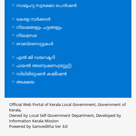
സാമൂഹ്യ സുരക്ഷാ പെന്‍ഷന്‍
ഉപയോഗപ്രദമായ
കേരള സര്‍ക്കാര്‍
കണ്ണികള്‍
നിയമങ്ങളും ചട്ടങ്ങളും
നിയമസഭ
വെബ്സൈറ്റുകള്‍
ഉപയോഗപ്രദമായ
എല്‍ ജി ഡയറക്ടറി
കണ്ണികള്‍
ഫയല്‍ അന്വേഷണം(സ്റ്റേറ്റ്)
ഡിലിമിറ്റേഷന്‍ കമ്മീഷന്‍
അക്ഷയ
Official Web Portal of Kerala Local Government, Government of
Kerala,
Owned by Local Self Government Department, Developed by
Information Kerala Mission
Powered by Samveditha Ver 3.0