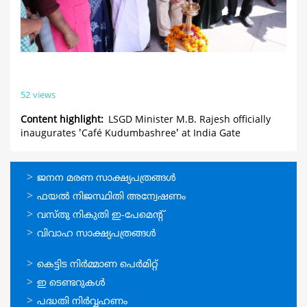
52 views
Content highlight
LSGD Minister M.B. Rajesh officially
inaugurates 'Café Kudumbashree' at India Gate
ഓണ്‍ലൈന്‍
ജനന മരണ സാക്ഷ്യപത്രങ്ങള്‍
സേവനങ്ങള്‍
ഫയല്‍ നിജസ്ഥിതി അന്വേഷണം
വസ്തു നികുതി ഇ-പേമെന്റ്
വിവാഹ സാക്ഷ്യപത്രങ്ങള്‍
ഓണ്‍ലൈന്‍
കെട്ടിട നിര്‍മ്മാണ പെര്‍മിറ്റ്‌
സേവനങ്ങള്‍
ഇ ടെണ്ടറുകള്‍
പദ്ധതി നിര്‍വ്വഹണം