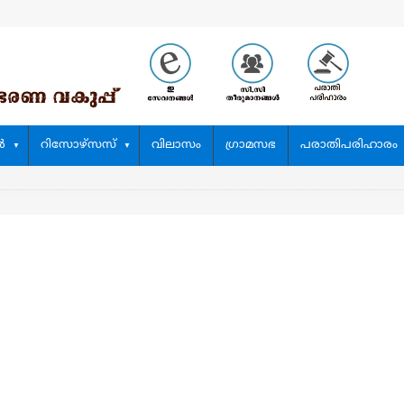
‍
റിസോഴ്സസ്
വിലാസം
ഗ്രാമസഭ
പരാതിപരിഹാരം