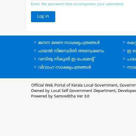
Enter the password that accompanies your username.
ഓണ്‍ലൈന്‍
ഓണ്‍
ജനന മരണ സാക്ഷ്യപത്രങ്ങള്‍
കെട്ട
സേവനങ്ങള്‍
സേവനങ
ഫയല്‍ നിജസ്ഥിതി അന്വേഷണം
ഇ ട
വസ്തു നികുതി ഇ-പേമെന്റ്
പദ്ധ
വിവാഹ സാക്ഷ്യപത്രങ്ങള്‍
സാമ
Official Web Portal of Kerala Local Government, Governm
Owned by Local Self Government Department, Develope
Powered by Samveditha Ver 3.0