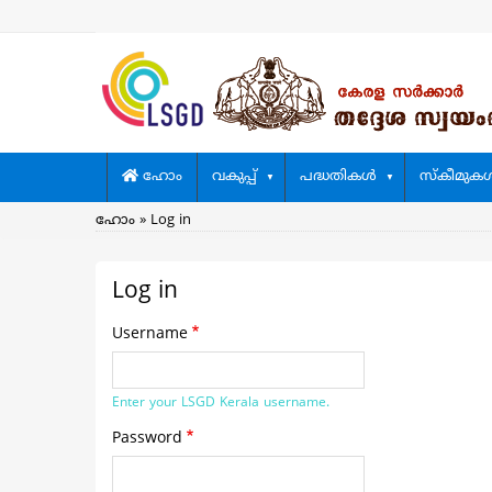
Skip
to
main
content
Main
ഹോം
വകുപ്പ്
പദ്ധതികള്‍
സ്കീമുകള്
navigation
Breadcrumb
ഹോം
Log in
Log in
Username
Enter your LSGD Kerala username.
Password