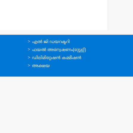
ഉപയോഗപ്രദമായ
എല്‍ ജി ഡയറക്ടറി
കണ്ണികള്‍
ഫയല്‍ അന്വേഷണം(സ്റ്റേറ്റ്)
ഡിലിമിറ്റേഷന്‍ കമ്മീഷന്‍
അക്ഷയ