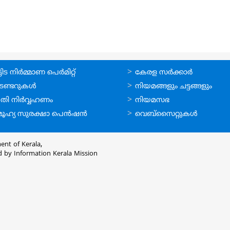
ലൈന്‍
ഉപയോഗപ്രദമായ
ിട നിര്‍മ്മാണ പെര്‍മിറ്റ്‌
കേരള സര്‍ക്കാര്‍
്ങള്‍
കണ്ണികള്‍
െണ്ടറുകള്‍
നിയമങ്ങളും ചട്ടങ്ങളും
തി നിര്‍വ്വഹണം
നിയമസഭ
ൂഹ്യ സുരക്ഷാ പെന്‍ഷന്‍
വെബ്സൈറ്റുകള്‍
ent of Kerala,
d by
Information Kerala Mission