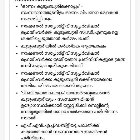
'ഓണം കുടുംബശ്രീക്കൊപ്പം' -
സംസ്ഥാനത്തുടനീളം ഓണം വിപണന മേളകള്‍
സംഘടിപ്പിക്കും
നാഷണൽ സപ്പോർട്ടീവ് സൂപ്പർവിഷൻ
ഫ്രെയിംവർക്ക്- കുടുംബശ്രീ സി.ഡി.എസുകളെ
ശക്തിപ്പെടുത്താൻ കർമ്മപദ്ധതി
കുടുംബശ്രീയിൽ കർക്കിടക ആഘോഷം
നാഷണൽ സപ്പോർട്ടീവ് സൂപ്പർവിഷൻ
ഫ്രെയിംവർക്ക്: ദേശീയതല പ്രതിനിധികളുടെ ശ്രദ്ധ
നേടി കുടുംബശ്രീയുടെ മികവ്
നാഷണല്‍ സപ്പോര്‍ട്ടീവ് സൂപ്പര്‍വിഷന്‍
ഫ്രെയിംവര്‍ക്ക്: കുടുംബശ്രീ ദക്ഷിണമേഖലാ
ദേശീയ ശില്‍പശാലയക്ക് തുടക്കം
'ടി.ബി മുക്ത കേരളം' യാഥാര്‍ത്ഥ്യമാക്കാന്‍
കുടുംബശ്രീയും - സംസ്ഥാന മിഷന്‍
ഉദ്യോഗസ്ഥര്‍ക്കായി സ്റ്റേറ്റ് ടി.ബി സെല്ലിന്‍റെ
നേതൃത്വത്തില്‍ ബോധവല്‍ക്കരണ പരിശീലനം
നടത്തി
എഫ്.എന്‍.എച്ച്.ഡബ്ളിയു പദ്ധതിക്ക്
കരുത്തേകാന്‍ സംസ്ഥാനതല ഇമേര്‍ഷന്‍
പരിശീലനം