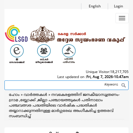
Skip
English
Login
to
main
Toggl
content
navig
Unique Visitor:
18,217,705
Last updated on :
Fri, Aug 7, 2026-10.47am
Search
Breadcrumb
ഹോം
വാര്‍ത്തകള്‍
നവകേരളത്തിന് ജനകീയാസൂത്രണം-
ഗ്രാമ ,ബ്ലോക്ക് ,ജില്ലാ പഞ്ചായത്തുകൾ പതിനാലാം
പഞ്ചവത്സര പദ്ധതിയിലെ വാർഷിക പദ്ധതികൾ
തയ്യാറാക്കുന്നതിനുള്ള മാർഗ്ഗരേഖ അംഗീകരിച്ച ഉത്തരവ്
സംബന്ധിച്ച്