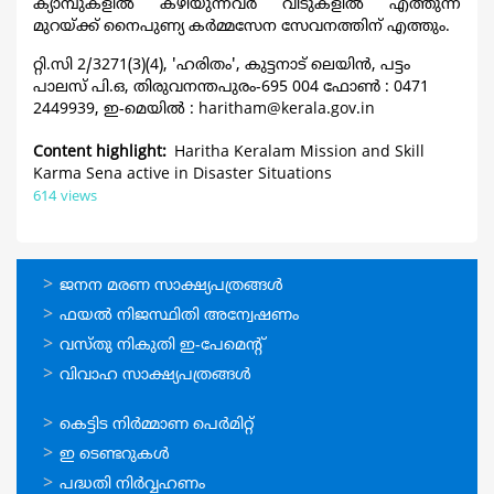
ക്യാമ്പുകളില്‍ കഴിയുന്നവര്‍ വീടുകളില്‍ എത്തുന്ന
മുറയ്ക്ക് നൈപുണ്യ കര്‍മ്മസേന സേവനത്തിന് എത്തും.
റ്റി.സി 2/3271(3)(4), 'ഹരിതം', കുട്ടനാട് ലെയിന്‍, പട്ടം
പാലസ് പി.ഒ, തിരുവനന്തപുരം-695 004 ഫോണ്‍ : 0471
2449939, ഇ-മെയില്‍ : haritham@kerala.gov.in
Content highlight
Haritha Keralam Mission and Skill
Karma Sena active in Disaster Situations
614 views
ഓണ്‍ലൈന്‍
ജനന മരണ സാക്ഷ്യപത്രങ്ങള്‍
സേവനങ്ങള്‍
ഫയല്‍ നിജസ്ഥിതി അന്വേഷണം
വസ്തു നികുതി ഇ-പേമെന്റ്
വിവാഹ സാക്ഷ്യപത്രങ്ങള്‍
ഓണ്‍ലൈന്‍
കെട്ടിട നിര്‍മ്മാണ പെര്‍മിറ്റ്‌
സേവനങ്ങള്‍
ഇ ടെണ്ടറുകള്‍
പദ്ധതി നിര്‍വ്വഹണം