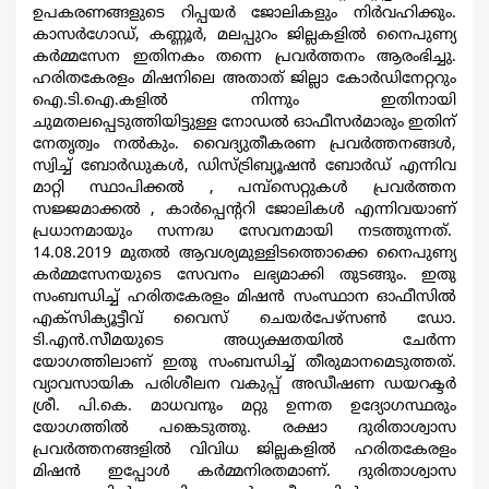
ഉപകരണങ്ങളുടെ റിപ്പയര്‍ ജോലികളും നിര്‍വഹിക്കും.
കാസര്‍ഗോഡ്, കണ്ണൂര്‍, മലപ്പുറം ജില്ലകളില്‍ നൈപുണ്യ
കര്‍മ്മസേന ഇതിനകം തന്നെ പ്രവര്‍ത്തനം ആരംഭിച്ചു.
ഹരിതകേരളം മിഷനിലെ അതാത് ജില്ലാ കോര്‍ഡിനേറ്ററും
ഐ.ടി.ഐ.കളില്‍ നിന്നും ഇതിനായി
ചുമതലപ്പെടുത്തിയിട്ടുള്ള നോഡല്‍ ഓഫീസര്‍മാരും ഇതിന്
നേതൃത്വം നല്‍കും. വൈദ്യുതീകരണ പ്രവര്‍ത്തനങ്ങള്‍,
സ്വിച്ച് ബോര്‍ഡുകള്‍, ഡിസ്ട്രിബ്യൂഷന്‍ ബോര്‍ഡ് എന്നിവ
മാറ്റി സ്ഥാപിക്കല്‍ , പമ്പ്സെറ്റുകള്‍ പ്രവര്‍ത്തന
സജ്ജമാക്കല്‍ , കാര്‍പ്പെന്‍ററി ജോലികള്‍ എന്നിവയാണ്
പ്രധാനമായും സന്നദ്ധ സേവനമായി നടത്തുന്നത്.
14.08.2019 മുതല്‍ ആവശ്യമുള്ളിടത്തൊക്കെ നൈപുണ്യ
കര്‍മ്മസേനയുടെ സേവനം ലഭ്യമാക്കി തുടങ്ങും. ഇതു
സംബന്ധിച്ച് ഹരിതകേരളം മിഷന്‍ സംസ്ഥാന ഓഫീസില്‍
എക്സിക്യൂട്ടീവ് വൈസ് ചെയര്‍പേഴ്സണ്‍ ഡോ.
ടി.എന്‍.സീമയുടെ അധ്യക്ഷതയില്‍ ചേര്‍ന്ന
യോഗത്തിലാണ് ഇതു സംബന്ധിച്ച് തീരുമാനമെടുത്തത്.
വ്യാവസായിക പരിശീലന വകുപ്പ് അഡീഷണ ഡയറക്ടര്‍
ശ്രീ. പി.കെ. മാധവനും മറ്റു ഉന്നത ഉദ്യോഗസ്ഥരും
യോഗത്തില്‍ പങ്കെടുത്തു. രക്ഷാ ദുരിതാശ്വാസ
പ്രവര്‍ത്തനങ്ങളില്‍ വിവിധ ജില്ലകളില്‍ ഹരിതകേരളം
മിഷന്‍ ഇപ്പോള്‍ കര്‍മ്മനിരതമാണ്. ദുരിതാശ്വാസ