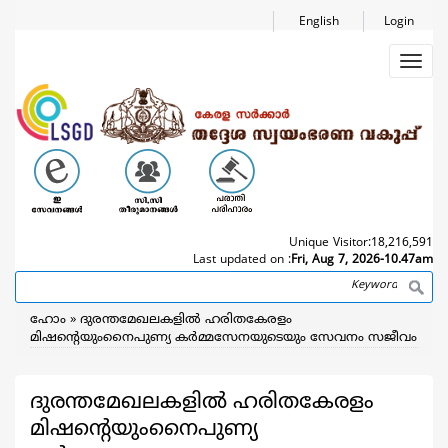
Skip
English
Login
to
main
Toggl
content
navig
Unique Visitor:
18,216,591
Last updated on :
Fri, Aug 7, 2026-10.47am
Search
Breadcrumb
ഹോം
ദുരന്തമേഖലകളില്‍ ഹരിതകേരളം
മിഷന്‍റെയുംനൈപുണ്യ കര്‍മ്മസേനയുടെയും സേവനം സജീവം
ദുരന്തമേഖലകളില്‍ ഹരിതകേരളം
മിഷന്‍റെയുംനൈപുണ്യ