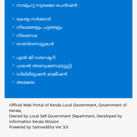
സാമൂഹ്യ സുരക്ഷാ പെന്‍ഷന്‍
ഉപയോഗപ്രദമായ
കേരള സര്‍ക്കാര്‍
കണ്ണികള്‍
നിയമങ്ങളും ചട്ടങ്ങളും
നിയമസഭ
വെബ്സൈറ്റുകള്‍
ഉപയോഗപ്രദമായ
എല്‍ ജി ഡയറക്ടറി
കണ്ണികള്‍
ഫയല്‍ അന്വേഷണം(സ്റ്റേറ്റ്)
ഡിലിമിറ്റേഷന്‍ കമ്മീഷന്‍
അക്ഷയ
Official Web Portal of Kerala Local Government, Government of
Kerala,
Owned by Local Self Government Department, Developed by
Information Kerala Mission
Powered by Samveditha Ver 3.0