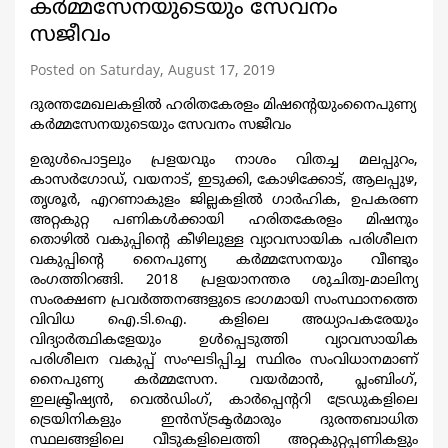
കര്‍മ്മസേനയുടെയും സേവനം
സജീവം
Posted on Saturday, August 17, 2019
ദുരന്തമേഖലകളില്‍ ഹരിതകേരളം മിഷന്‍റെയുംനൈപുണ്യ
കര്‍മ്മസേനയുടെയും സേവനം സജീവം
ഉരുള്‍പൊട്ടലും പ്രളയവും നാശം വിതച്ച മലപ്പുറം,
കാസര്‍ഗോഡ്, വയനാട്, ഇടുക്കി, കോഴിക്കോട്, ആലപ്പുഴ,
തൃശൂര്‍, എറണാകുളം ജില്ലകളില്‍ ഗാര്‍ഹിക, ഉപകരണ
അറ്റകുറ്റ പണികള്‍ക്കായി ഹരിതകേരളം മിഷനും
തൊഴില്‍ വകുപ്പിന്‍റെ കീഴിലുള്ള വ്യാവസായിക പരിശീലന
വകുപ്പിന്‍റെ നൈപുണ്യ കര്‍മ്മസേനയും വീണ്ടും
രംഗത്തിറങ്ങി. 2018 പ്രളയാനന്തര ശുചിത്വ-മാലിന്യ
സംരക്ഷണ പ്രവര്‍ത്തനങ്ങളുടെ ഭാഗമായി സംസ്ഥാനത്തെ
വിവിധ ഐ.ടി.ഐ. കളിലെ അധ്യാപകരേയും
വിദ്യാര്‍ത്ഥികളേയും ഉള്‍പ്പെടുത്തി വ്യാവസായിക
പരിശീലന വകുപ്പ് സംഘടിപ്പിച്ച സ്ഥിരം സംവിധാനമാണ്
നൈപുണ്യ കര്‍മ്മസേന. വയര്‍മാന്‍, പ്ലംബിംഗ്,
ഇലക്ട്രീഷ്യന്‍, വെല്‍ഡിംഗ്, കാര്‍പ്പെന്‍ററി ട്രേഡുകളിലെ
ട്രെയിനികളും ഇന്‍സ്ട്രക്ടര്‍മാരും ദുരന്തബാധിത
സ്ഥലങ്ങളിലെ വീടുകളിലെത്തി അറ്റകുറ്റപ്പണികളും