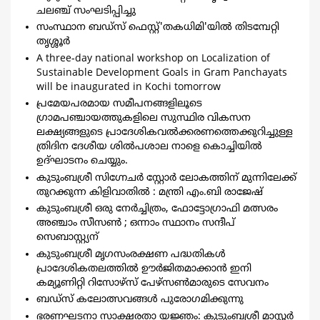
ചലഞ്ച് സംഘടിപ്പിച്ചു
സംസ്ഥാന ബഡ്‌സ് ഫെസ്റ്റ്‌'തകധിമി'യിൽ തിടമ്പേറ്റി
തൃശ്ശൂർ
A three-day national workshop on Localization of
Sustainable Development Goals in Gram Panchayats
will be inaugurated in Kochi tomorrow
പ്രമേയപരമായ സമീപനങ്ങളിലൂടെ
ഗ്രാമപഞ്ചായത്തുകളിലെ സുസ്ഥിര വികസന
ലക്ഷ്യങ്ങളുടെ പ്രാദേശികവൽക്കരണത്തെക്കുറിച്ചുള്ള
ത്രിദിന ദേശീയ ശിൽപശാല നാളെ കൊച്ചിയിൽ
ഉദ്ഘാടനം ചെയ്യും.
കുടുംബശ്രീ സിഗ്നേചർ സ്റ്റോർ ലോകത്തിന് മുന്നിലേക്ക്
തുറക്കുന്ന കിളിവാതിൽ : മന്ത്രി എം.ബി രാജേഷ്
കുടുംബശ്രീ ഒരു നേർച്ചിത്രം, ഫോട്ടോഗ്രാഫി മത്സരം
അഞ്ചാം സീസൺ ; ഒന്നാം സ്ഥാനം സന്ദീപ്
സെബാസ്റ്റ്യന്
കുടുംബശ്രീ മൃഗസംരക്ഷണ പദ്ധതികള്‍
പ്രാദേശികതലത്തില്‍ ഊര്‍ജിതമാക്കാന്‍ ഇനി
കമ്യൂണിറ്റി റിസോഴ്സ് പേഴ്സണ്‍മാരുടെ സേവനം
ബഡ്‌സ് കലോത്സവങ്ങള്‍ പുരോഗമിക്കുന്നു
ഭരണഘടനാ സാക്ഷരതാ യജ്ഞം: കുടുംബശ്രീ മാസ്റ്റര്‍