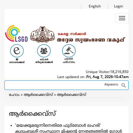
Skip
English
Login
to
main
Toggl
content
navig
Unique Visitor:
18,216,850
Last updated on :
Fri, Aug 7, 2026-10.47am
Search
Breadcrumb
ഹോം
ആര്‍ക്കൈവ്സ്
ആര്‍ക്കൈവ്സ്
ആര്‍ക്കൈവ്സ്
'മയക്കുമരുന്നിനെതിരേ ഫുട്ബോള്‍ ലഹരി'
കുടുംബശ്രീ സംസ്ഥാന മിഷന്‍റെ നേതൃത്വത്തില്‍ ഗോള്‍