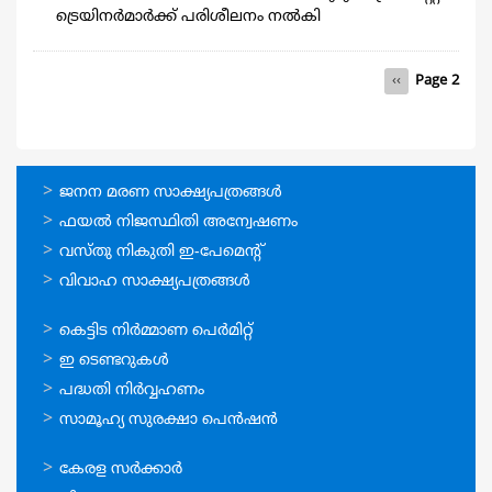
ട്രെയിനര്‍മാര്‍ക്ക് പരിശീലനം നല്‍കി
Pagination
Previous
‹‹
Page 2
page
ഓണ്‍ലൈന്‍
ജനന മരണ സാക്ഷ്യപത്രങ്ങള്‍
സേവനങ്ങള്‍
ഫയല്‍ നിജസ്ഥിതി അന്വേഷണം
വസ്തു നികുതി ഇ-പേമെന്റ്
വിവാഹ സാക്ഷ്യപത്രങ്ങള്‍
ഓണ്‍ലൈന്‍
കെട്ടിട നിര്‍മ്മാണ പെര്‍മിറ്റ്‌
സേവനങ്ങള്‍
ഇ ടെണ്ടറുകള്‍
പദ്ധതി നിര്‍വ്വഹണം
സാമൂഹ്യ സുരക്ഷാ പെന്‍ഷന്‍
ഉപയോഗപ്രദമായ
കേരള സര്‍ക്കാര്‍