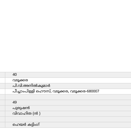
40
വടൂക്കര
പി.വി.അനില്‍കുമാര്‍
പീച്ചാംപിള്ളി ഹൌസ്, വടൂക്കര, വടൂക്കര-680007
49
പുരുഷന്‍
വിവാഹിത (ന്‍ )
ഹെയര്‍ കട്ടിംഗ്