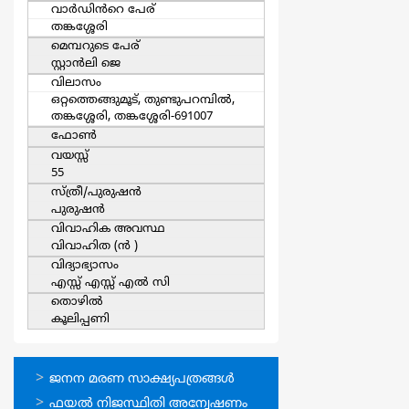
വാര്‍ഡിൻറെ പേര്
തങ്കശ്ശേരി
മെമ്പറുടെ പേര്
സ്റ്റാന്‍ലി ജെ
വിലാസം
ഒറ്റത്തെങ്ങുമൂട്, തുണ്ടുപറമ്പില്‍,
തങ്കശ്ശേരി, തങ്കശ്ശേരി-691007
ഫോൺ
വയസ്സ്
55
സ്ത്രീ/പുരുഷന്‍
പുരുഷന്‍
വിവാഹിക അവസ്ഥ
വിവാഹിത (ന്‍ )
വിദ്യാഭ്യാസം
എസ്സ് എസ്സ് എല്‍ സി
തൊഴില്‍
കൂലിപ്പണി
ഓണ്‍ലൈന്‍
ജനന മരണ സാക്ഷ്യപത്രങ്ങള്‍
സേവനങ്ങള്‍
ഫയല്‍ നിജസ്ഥിതി അന്വേഷണം