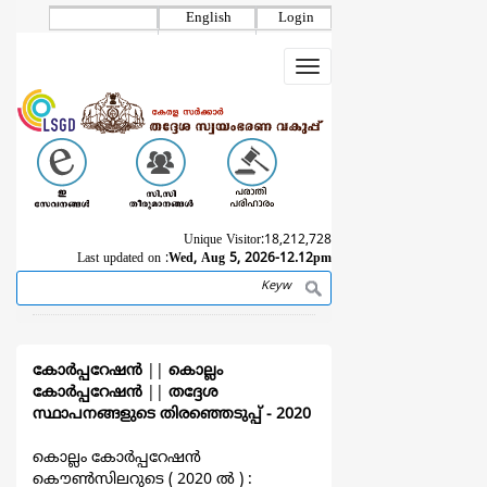
Skip
English
Login
to
main
Toggle
content
navigation
Unique Visitor:
18,212,728
Last updated on :
Wed, Aug 5, 2026-12.12pm
Search
Breadcrumb
കോര്‍പ്പറേഷന്‍
||
കൊല്ലം
കോര്‍പ്പറേഷന്‍
||
തദ്ദേശ
സ്ഥാപനങ്ങളുടെ തിരഞ്ഞെടുപ്പ്‌ - 2020
കൊല്ലം കോര്‍പ്പറേഷന്‍
കൌൺസിലറുടെ ( 2020 ല്‍ ) :