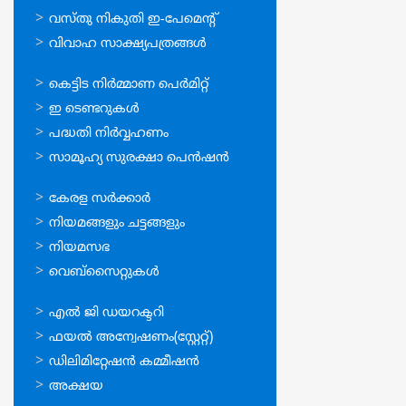
വസ്തു നികുതി ഇ-പേമെന്റ്
വിവാഹ സാക്ഷ്യപത്രങ്ങള്‍
ഓണ്‍ലൈന്‍
കെട്ടിട നിര്‍മ്മാണ പെര്‍മിറ്റ്‌
സേവനങ്ങള്‍
ഇ ടെണ്ടറുകള്‍
പദ്ധതി നിര്‍വ്വഹണം
സാമൂഹ്യ സുരക്ഷാ പെന്‍ഷന്‍
ഉപയോഗപ്രദമായ
കേരള സര്‍ക്കാര്‍
കണ്ണികള്‍
നിയമങ്ങളും ചട്ടങ്ങളും
നിയമസഭ
വെബ്സൈറ്റുകള്‍
ഉപയോഗപ്രദമായ
എല്‍ ജി ഡയറക്ടറി
കണ്ണികള്‍
ഫയല്‍ അന്വേഷണം(സ്റ്റേറ്റ്)
ഡിലിമിറ്റേഷന്‍ കമ്മീഷന്‍
അക്ഷയ