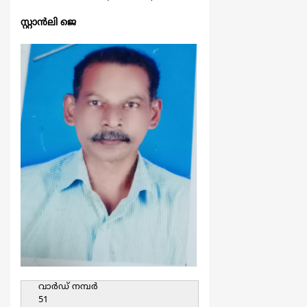
സ്റ്റാന്‍ലി ജെ
വാര്‍ഡ്‌ നമ്പര്‍
51