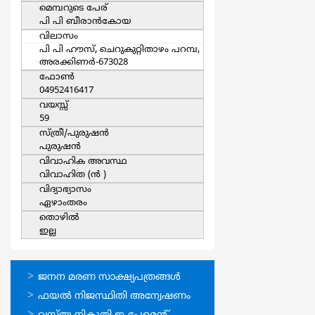
മെമ്പറുടെ പേര്
പി പി ബീരാന്‍കോയ
വിലാസം
പി പി ഹൗസ്, ചെറുകുറ്റിതാഴം പറമ്പ,
അരക്കിണര്‍-673028
ഫോൺ
04952416417
വയസ്സ്
59
സ്ത്രീ/പുരുഷന്‍
പുരുഷന്‍
വിവാഹിക അവസ്ഥ
വിവാഹിത (ന്‍ )
വിദ്യാഭ്യാസം
ഏഴാംതരം
തൊഴില്‍
ഇല്ല
ഓണ്‍ലൈന്‍
ജനന മരണ സാക്ഷ്യപത്രങ്ങള്‍
സേവനങ്ങള്‍
ഫയല്‍ നിജസ്ഥിതി അന്വേഷണം