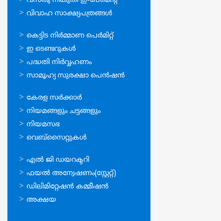
വസ്തു നികുതി ഇ-പേമെന്റ്
വിവാഹ സാക്ഷ്യപത്രങ്ങള്‍
ഓണ്‍ലൈന്‍
കെട്ടിട നിര്‍മ്മാണ പെര്‍മിറ്റ്‌
സേവനങ്ങള്‍
ഇ ടെണ്ടറുകള്‍
പദ്ധതി നിര്‍വ്വഹണം
സാമൂഹ്യ സുരക്ഷാ പെന്‍ഷന്‍
ഉപയോഗപ്രദമായ
കേരള സര്‍ക്കാര്‍
കണ്ണികള്‍
നിയമങ്ങളും ചട്ടങ്ങളും
നിയമസഭ
വെബ്സൈറ്റുകള്‍
ഉപയോഗപ്രദമായ
എല്‍ ജി ഡയറക്ടറി
കണ്ണികള്‍
ഫയല്‍ അന്വേഷണം(സ്റ്റേറ്റ്)
ഡിലിമിറ്റേഷന്‍ കമ്മീഷന്‍
അക്ഷയ